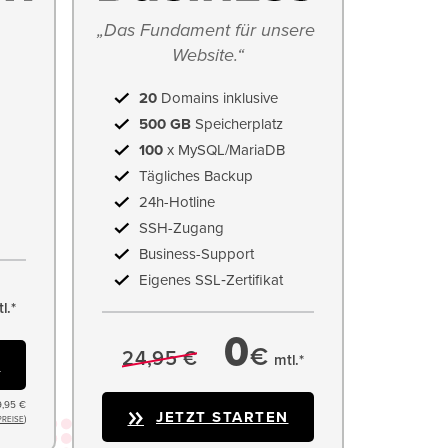
„Das Fundament für unsere 
Website.“
20
Domains inklusive
500 GB
Speicherplatz
100
x MySQL/MariaDB
Tägliches Backup
24h-Hotline
SSH-Zugang
Business-Support
Eigenes SSL‑Zertifikat
l.*
0
€
24,95 €
mtl.*
N
9,95 €
JETZT STARTEN
)
PREISE