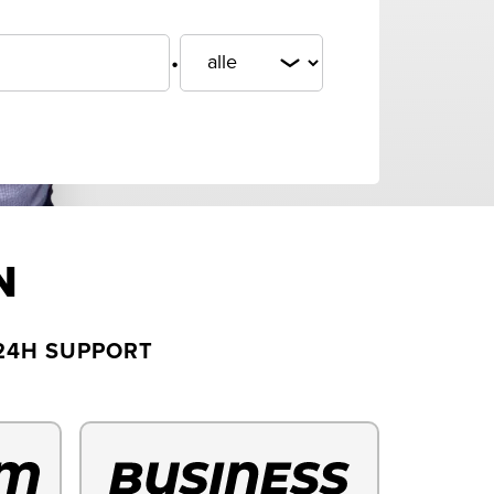
.
N
24H SUPPORT