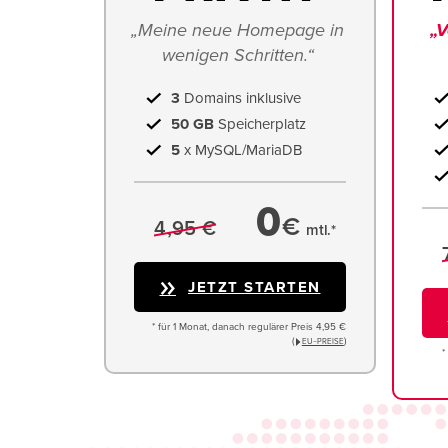
„Meine neue Homepage in 
„V
wenigen Schritten.“ 
3
Domains inklusive
50 GB
Speicherplatz
5
x MySQL/MariaDB
0
€
4,95 €
mtl.*
JETZT STARTEN
* für 1 Monat, danach regulärer Preis 4,95 €
(
)
EU−PREISE
*