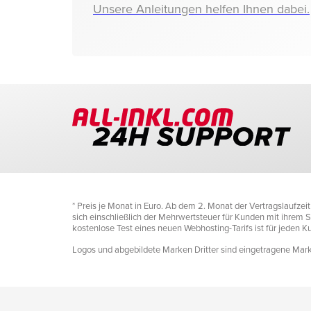
Unsere Anleitungen helfen Ihnen dabei.
* Preis je Monat in Euro. Ab dem 2. Monat der Vertragslaufze
sich einschließlich der Mehrwertsteuer für Kunden mit ihrem Si
kostenlose Test eines neuen Webhosting-Tarifs ist für jeden 
Logos und abgebildete Marken Dritter sind eingetragene Marke