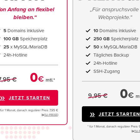
on Anfang an flexibel 
„Für anspruchsvolle 
bleiben.“
Webprojekte.“
5
Domains inklusive
10
Domains inklusive
100 GB
Speicherplatz
250 GB
Speicherplatz
25
x MySQL/MariaDB
50
x MySQL/MariaDB
24h-Hotline
Tägliches Backup
24h-Hotline
SSH-Zugang
0
€
7,95 €
mtl.*
0
€
9,95 €
mt
JETZT STARTEN
 für 1 Monat, danach regulärer Preis 7,95 €
JETZT STARTE
(
)
EU−PREISE
* für 1 Monat, danach regulärer Preis 
(
EU−