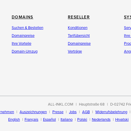
DOMAINS
RESELLER
SY
Suchen & Bestellen
Konditionen
Ser
Domainpreise
Tarifübersicht
Ihre
Ihre Vorteile
Domainpreise
Pro
Domain-Umzug
Verträge
Ang
ALL-INKL.COM
Hauptstraße 68
D-02742 Fri
rnehmen
Auszeichnungen
Presse
Jobs
AGB
Widerrufsbelehrung
English
Français
Español
Italiano
Polski
Nederlands
Hrvatski