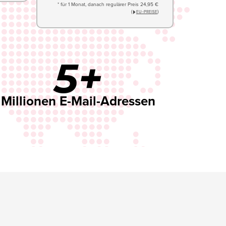
* für 1 Monat, danach regulärer Preis 24,95 €
(
)
EU−PREISE
5+
Millionen E-Mail-Adressen