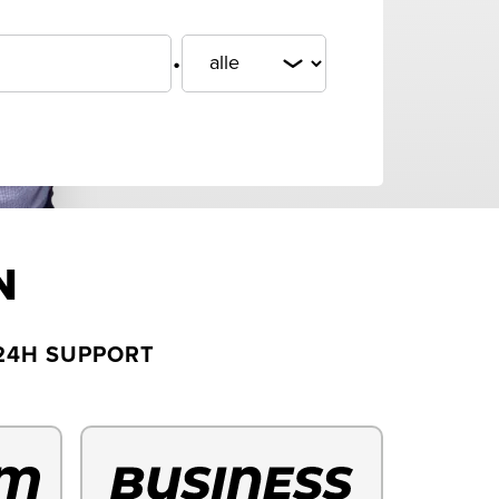
.
N
24H SUPPORT