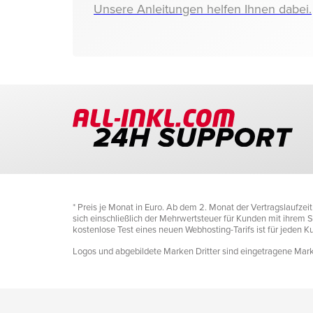
Unsere Anleitungen helfen Ihnen dabei.
* Preis je Monat in Euro. Ab dem 2. Monat der Vertragslaufze
sich einschließlich der Mehrwertsteuer für Kunden mit ihrem Si
kostenlose Test eines neuen Webhosting-Tarifs ist für jeden 
Logos und abgebildete Marken Dritter sind eingetragene Marke