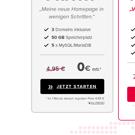
„Meine neue Homepage in 
„V
wenigen Schritten.“ 
3
Domains inklusive
50 GB
Speicherplatz
5
x MySQL/MariaDB
0
€
4,95 €
mtl.*
JETZT STARTEN
* für 1 Monat, danach regulärer Preis 4,95 €
(
)
EU−PREISE
*