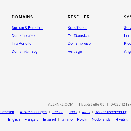
DOMAINS
RESELLER
SY
Suchen & Bestellen
Konditionen
Ser
Domainpreise
Tarifübersicht
Ihre
Ihre Vorteile
Domainpreise
Pro
Domain-Umzug
Verträge
Ang
ALL-INKL.COM
Hauptstraße 68
D-02742 Fri
rnehmen
Auszeichnungen
Presse
Jobs
AGB
Widerrufsbelehrung
English
Français
Español
Italiano
Polski
Nederlands
Hrvatski