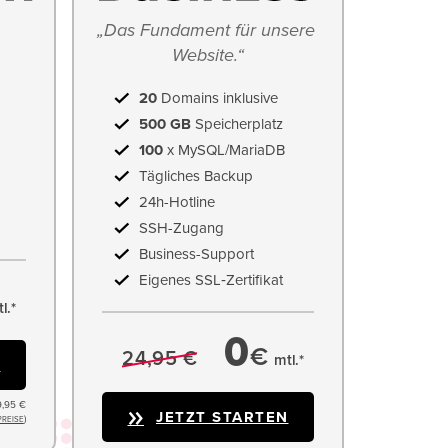
„Das Fundament für unsere 
Website.“
20
Domains inklusive
500 GB
Speicherplatz
100
x MySQL/MariaDB
Tägliches Backup
24h-Hotline
SSH-Zugang
Business-Support
Eigenes SSL‑Zertifikat
l.*
0
€
24,95 €
mtl.*
N
9,95 €
JETZT STARTEN
)
PREISE