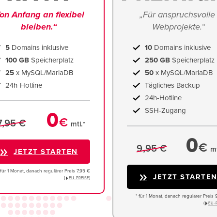
on Anfang an flexibel 
„Für anspruchsvolle 
bleiben.“
Webprojekte.“
5
Domains inklusive
10
Domains inklusive
100 GB
Speicherplatz
250 GB
Speicherplatz
25
x MySQL/MariaDB
50
x MySQL/MariaDB
24h-Hotline
Tägliches Backup
24h-Hotline
SSH-Zugang
0
€
7,95 €
mtl.*
0
€
9,95 €
mt
JETZT STARTEN
 für 1 Monat, danach regulärer Preis 7,95 €
JETZT STARTE
(
)
EU−PREISE
* für 1 Monat, danach regulärer Preis 
(
EU−