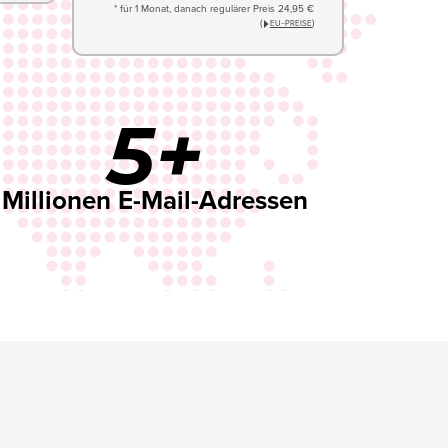
* für 1 Monat, danach regulärer Preis 24,95 €
(
)
EU−PREISE
5+
Millionen E-Mail-Adressen