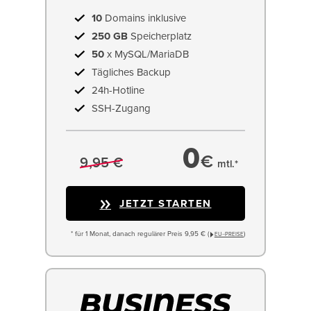
10
Domains inklusive
250 GB
Speicherplatz
50
x MySQL/MariaDB
Tägliches Backup
24h-Hotline
SSH-Zugang
0
€
9,95 €
mtl.*
JETZT STARTEN
* für 1 Monat, danach regulärer Preis 9,95 € (
)
EU−PREISE