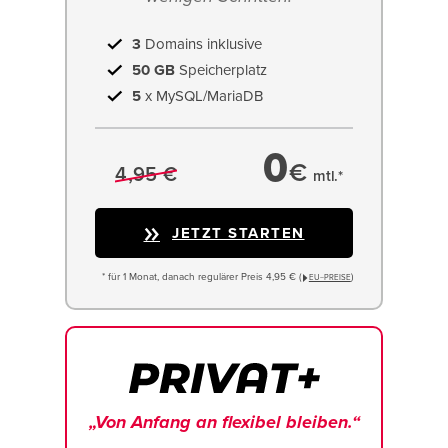
3
Domains inklusive
50 GB
Speicherplatz
5
x MySQL/MariaDB
0
€
4,95 €
mtl.*
JETZT STARTEN
* für 1 Monat, danach regulärer Preis 4,95 € (
)
EU−PREISE
„Von Anfang an flexibel bleiben.“