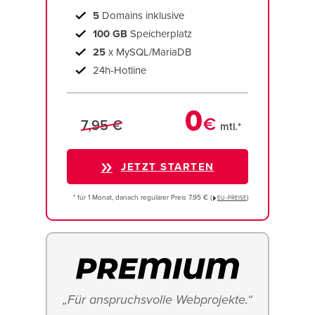
5
Domains inklusive
100 GB
Speicherplatz
25
x MySQL/MariaDB
24h-Hotline
0
€
7,95 €
mtl.*
JETZT STARTEN
* für 1 Monat, danach regulärer Preis 7,95 € (
)
EU−PREISE
„Für anspruchsvolle Webprojekte.“