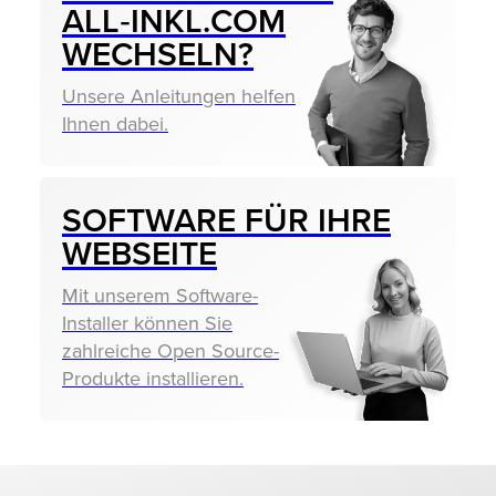
ALL‑INKL.COM
WECHSELN?
Unsere Anleitungen helfen
Ihnen dabei.
SOFTWARE FÜR IHRE
WEBSEITE
Mit unserem Software-
Installer können Sie
zahlreiche Open Source-
Produkte installieren.