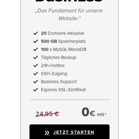
„Das Fundament für unsere 
Website.“
20
Domains inklusive
500 GB
Speicherplatz
100
x MySQL/MariaDB
Tägliches Backup
24h-Hotline
SSH-Zugang
Business-Support
Eigenes SSL‑Zertifikat
0
€
24,95 €
mtl.*
JETZT STARTEN