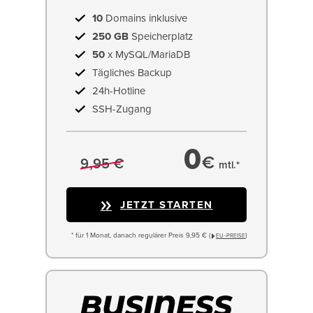
10
Domains inklusive
250 GB
Speicherplatz
50
x MySQL/MariaDB
Tägliches Backup
24h-Hotline
SSH-Zugang
0
€
9,95 €
mtl.*
JETZT STARTEN
* für 1 Monat, danach regulärer Preis 9,95 € (
)
EU−PREISE