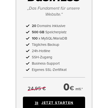
„Das Fundament für unsere 
Website.“
20
Domains inklusive
500 GB
Speicherplatz
100
x MySQL/MariaDB
Tägliches Backup
24h-Hotline
SSH-Zugang
Business-Support
Eigenes SSL‑Zertifikat
0
€
24,95 €
mtl.*
JETZT STARTEN