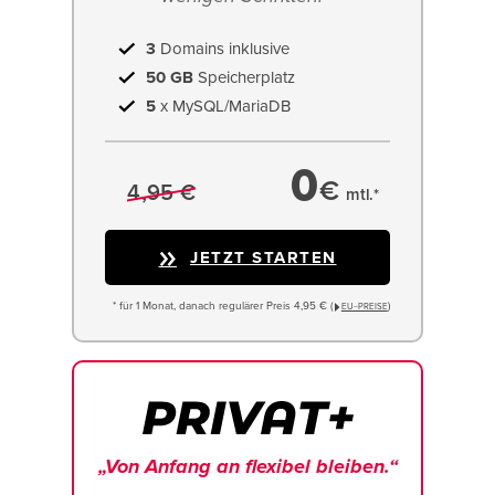
3
Domains inklusive
50 GB
Speicherplatz
5
x MySQL/MariaDB
0
€
4,95 €
mtl.*
JETZT STARTEN
* für 1 Monat, danach regulärer Preis 4,95 € (
)
EU−PREISE
„Von Anfang an flexibel bleiben.“