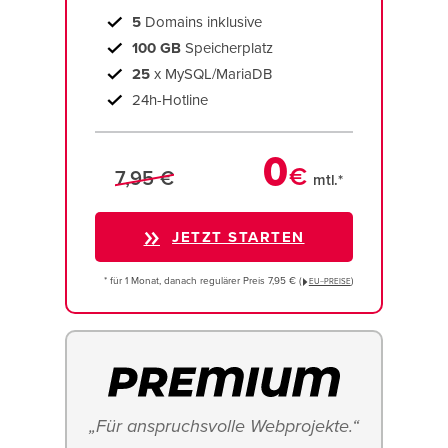
5
Domains inklusive
100 GB
Speicherplatz
25
x MySQL/MariaDB
24h-Hotline
0
€
7,95 €
mtl.*
JETZT STARTEN
* für 1 Monat, danach regulärer Preis 7,95 € (
)
EU−PREISE
„Für anspruchsvolle Webprojekte.“