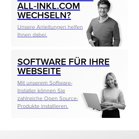
ALL‑INKL.COM
WECHSELN?
Unsere Anleitungen helfen
Ihnen dabei.
SOFTWARE FÜR IHRE
WEBSEITE
Mit unserem Software-
Installer können Sie
zahlreiche Open Source-
Produkte installieren.