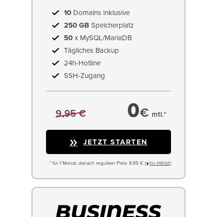
10
Domains inklusive
250 GB
Speicherplatz
50
x MySQL/MariaDB
Tägliches Backup
24h-Hotline
SSH-Zugang
0
€
9,95 €
mtl.*
JETZT STARTEN
* für 1 Monat, danach regulärer Preis 9,95 € (
)
EU−PREISE