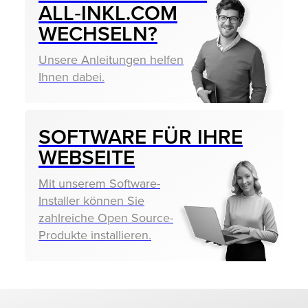
ALL‑INKL.COM
WECHSELN?
Unsere Anleitungen helfen
Ihnen dabei.
SOFTWARE FÜR IHRE
WEBSEITE
Mit unserem Software-
Installer können Sie
zahlreiche Open Source-
Produkte installieren.