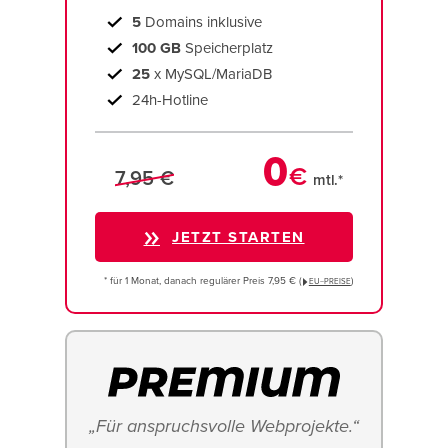
5
Domains inklusive
100 GB
Speicherplatz
25
x MySQL/MariaDB
24h-Hotline
0
€
7,95 €
mtl.*
JETZT STARTEN
* für 1 Monat, danach regulärer Preis 7,95 € (
)
EU−PREISE
„Für anspruchsvolle Webprojekte.“