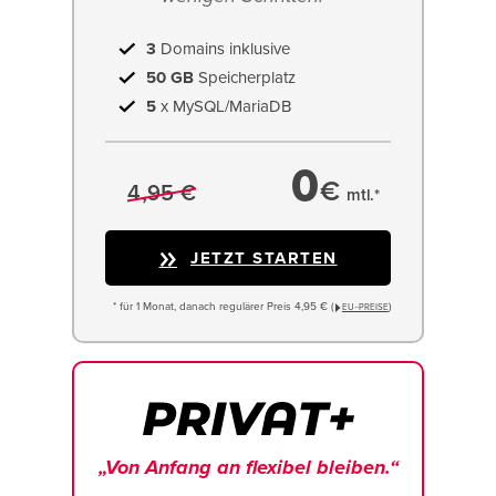
3
Domains inklusive
50 GB
Speicherplatz
5
x MySQL/MariaDB
0
€
4,95 €
mtl.*
JETZT STARTEN
* für 1 Monat, danach regulärer Preis 4,95 € (
)
EU−PREISE
„Von Anfang an flexibel bleiben.“