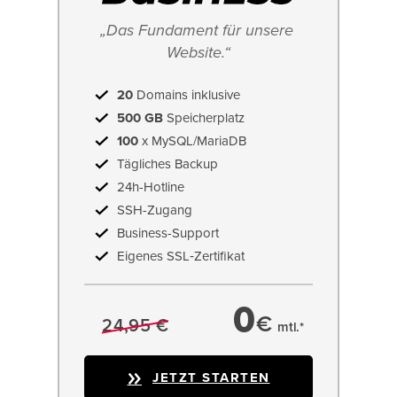
„Das Fundament für unsere 
Website.“
20
Domains inklusive
500 GB
Speicherplatz
100
x MySQL/MariaDB
Tägliches Backup
24h-Hotline
SSH-Zugang
Business-Support
Eigenes SSL‑Zertifikat
0
€
24,95 €
mtl.*
JETZT STARTEN