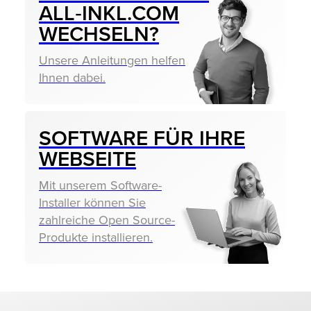
ALL‑INKL.COM
WECHSELN?
Unsere Anleitungen helfen
Ihnen dabei.
SOFTWARE FÜR IHRE
WEBSEITE
Mit unserem Software-
Installer können Sie
zahlreiche Open Source-
Produkte installieren.