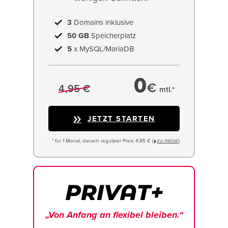
3
Domains inklusive
50 GB
Speicherplatz
5
x MySQL/MariaDB
0
€
4,95 €
mtl.*
JETZT STARTEN
* für 1 Monat, danach regulärer Preis 4,95 € (
)
EU−PREISE
„Von Anfang an flexibel bleiben.“