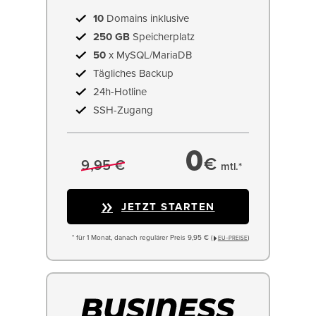
10
Domains inklusive
250 GB
Speicherplatz
50
x MySQL/MariaDB
Tägliches Backup
24h-Hotline
SSH-Zugang
0
€
9,95 €
mtl.*
JETZT STARTEN
* für 1 Monat, danach regulärer Preis 9,95 € (
)
EU−PREISE