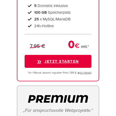
5
Domains inklusive
100 GB
Speicherplatz
25
x MySQL/MariaDB
24h-Hotline
0
€
7,95 €
mtl.*
JETZT STARTEN
* für 1 Monat, danach regulärer Preis 7,95 € (
)
EU−PREISE
„Für anspruchsvolle Webprojekte.“