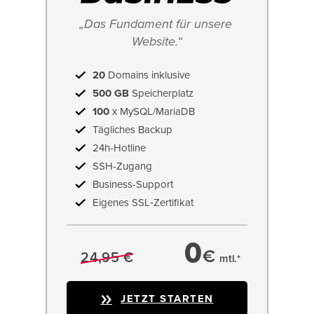
„Das Fundament für unsere 
Website.“
20
Domains inklusive
500 GB
Speicherplatz
100
x MySQL/MariaDB
Tägliches Backup
24h-Hotline
SSH-Zugang
Business-Support
Eigenes SSL‑Zertifikat
0
€
24,95 €
mtl.*
JETZT STARTEN