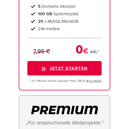
5
Domains inklusive
100 GB
Speicherplatz
25
x MySQL/MariaDB
24h-Hotline
0
€
7,95 €
mtl.*
JETZT STARTEN
* für 1 Monat, danach regulärer Preis 7,95 € (
)
EU−PREISE
„Für anspruchsvolle Webprojekte.“