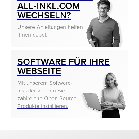
ALL‑INKL.COM
WECHSELN?
Unsere Anleitungen helfen
Ihnen dabei.
SOFTWARE FÜR IHRE
WEBSEITE
Mit unserem Software-
Installer können Sie
zahlreiche Open Source-
Produkte installieren.