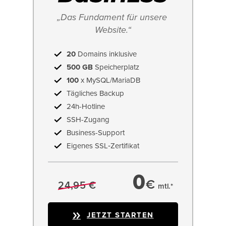
„Das Fundament für unsere 
Website.“
20
Domains inklusive
500 GB
Speicherplatz
100
x MySQL/MariaDB
Tägliches Backup
24h-Hotline
SSH-Zugang
Business-Support
Eigenes SSL‑Zertifikat
0
€
24,95 €
mtl.*
JETZT STARTEN