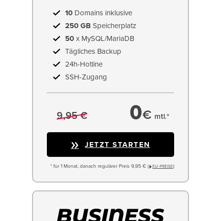
10
Domains inklusive
250 GB
Speicherplatz
50
x MySQL/MariaDB
Tägliches Backup
24h-Hotline
SSH-Zugang
0
€
9,95 €
mtl.*
JETZT STARTEN
* für 1 Monat, danach regulärer Preis 9,95 € (
)
EU−PREISE