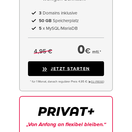
3
Domains inklusive
50 GB
Speicherplatz
5
x MySQL/MariaDB
0
€
4,95 €
mtl.*
JETZT STARTEN
* für 1 Monat, danach regulärer Preis 4,95 € (
)
EU−PREISE
„Von Anfang an flexibel bleiben.“