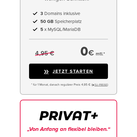
3
Domains inklusive
50 GB
Speicherplatz
5
x MySQL/MariaDB
0
€
4,95 €
mtl.*
JETZT STARTEN
* für 1 Monat, danach regulärer Preis 4,95 € (
)
EU−PREISE
„Von Anfang an flexibel bleiben.“