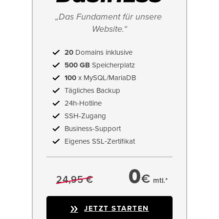
„Das Fundament für unsere 
Website.“
20
Domains inklusive
500 GB
Speicherplatz
100
x MySQL/MariaDB
Tägliches Backup
24h-Hotline
SSH-Zugang
Business-Support
Eigenes SSL‑Zertifikat
0
€
24,95 €
mtl.*
JETZT STARTEN