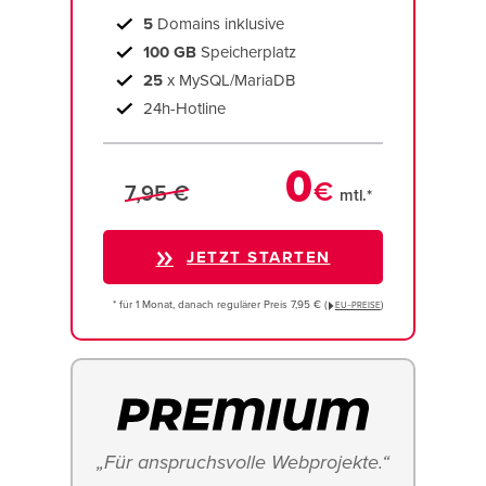
5
Domains inklusive
100 GB
Speicherplatz
25
x MySQL/MariaDB
24h-Hotline
0
€
7,95 €
mtl.*
JETZT STARTEN
* für 1 Monat, danach regulärer Preis 7,95 € (
)
EU−PREISE
„Für anspruchsvolle Webprojekte.“