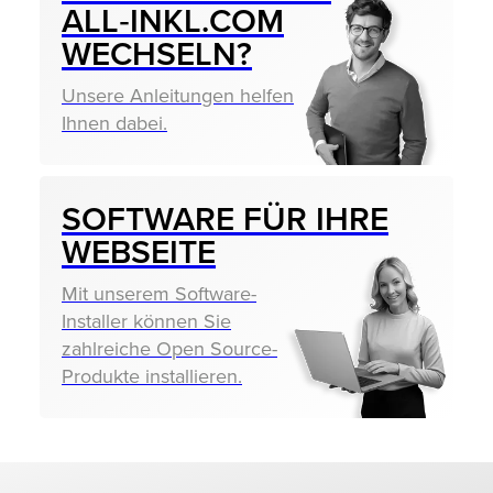
ALL‑INKL.COM
WECHSELN?
Unsere Anleitungen helfen
Ihnen dabei.
SOFTWARE FÜR IHRE
WEBSEITE
Mit unserem Software-
Installer können Sie
zahlreiche Open Source-
Produkte installieren.