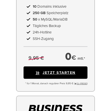
10
Domains inklusive
250 GB
Speicherplatz
50
x MySQL/MariaDB
Tägliches Backup
24h-Hotline
SSH-Zugang
0
€
9,95 €
mtl.*
JETZT STARTEN
* für 1 Monat, danach regulärer Preis 9,95 € (
)
EU−PREISE