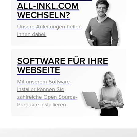
ALL‑INKL.COM
WECHSELN?
Unsere Anleitungen helfen
Ihnen dabei.
SOFTWARE FÜR IHRE
WEBSEITE
Mit unserem Software-
Installer können Sie
zahlreiche Open Source-
Produkte installieren.