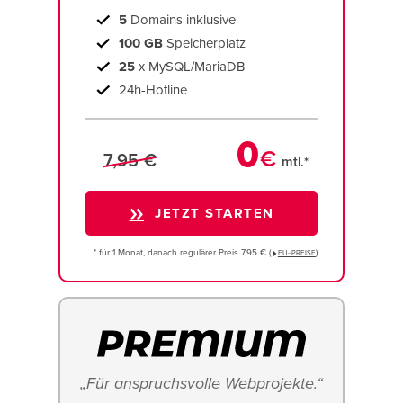
5
Domains inklusive
100 GB
Speicherplatz
25
x MySQL/MariaDB
24h-Hotline
0
€
7,95 €
mtl.*
JETZT STARTEN
* für 1 Monat, danach regulärer Preis 7,95 € (
)
EU−PREISE
„Für anspruchsvolle Webprojekte.“