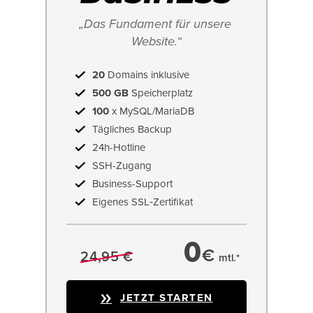
„Das Fundament für unsere 
Website.“
20
Domains inklusive
500 GB
Speicherplatz
100
x MySQL/MariaDB
Tägliches Backup
24h-Hotline
SSH-Zugang
Business-Support
Eigenes SSL‑Zertifikat
0
€
24,95 €
mtl.*
JETZT STARTEN