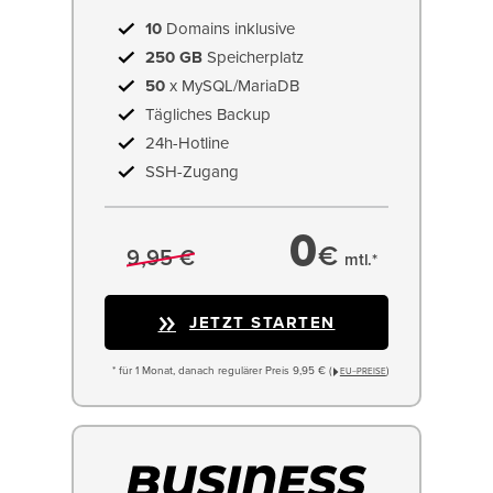
10
Domains inklusive
250 GB
Speicherplatz
50
x MySQL/MariaDB
Tägliches Backup
24h-Hotline
SSH-Zugang
0
€
9,95 €
mtl.*
JETZT STARTEN
* für 1 Monat, danach regulärer Preis 9,95 € (
)
EU−PREISE