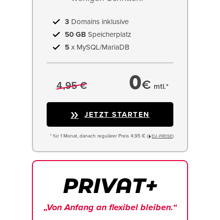
3
Domains inklusive
50 GB
Speicherplatz
5
x MySQL/MariaDB
0
€
4,95 €
mtl.*
JETZT STARTEN
* für 1 Monat, danach regulärer Preis 4,95 € (
)
EU−PREISE
„Von Anfang an flexibel bleiben.“