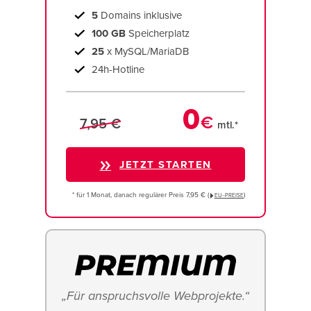
5
Domains inklusive
100 GB
Speicherplatz
25
x MySQL/MariaDB
24h-Hotline
0
€
7,95 €
mtl.*
JETZT STARTEN
* für 1 Monat, danach regulärer Preis 7,95 € (
)
EU−PREISE
„Für anspruchsvolle Webprojekte.“