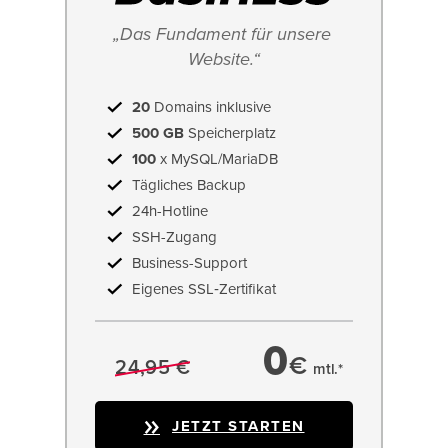
„Das Fundament für unsere 
Website.“
20
Domains inklusive
500 GB
Speicherplatz
100
x MySQL/MariaDB
Tägliches Backup
24h-Hotline
SSH-Zugang
Business-Support
Eigenes SSL‑Zertifikat
0
€
24,95 €
mtl.*
JETZT STARTEN