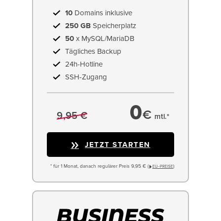
10
Domains inklusive
250 GB
Speicherplatz
50
x MySQL/MariaDB
Tägliches Backup
24h-Hotline
SSH-Zugang
0
€
9,95 €
mtl.*
JETZT STARTEN
* für 1 Monat, danach regulärer Preis 9,95 € (
)
EU−PREISE