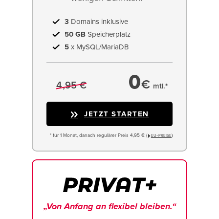
3
Domains inklusive
50 GB
Speicherplatz
5
x MySQL/MariaDB
0
€
4,95 €
mtl.*
JETZT STARTEN
* für 1 Monat, danach regulärer Preis 4,95 € (
)
EU−PREISE
„Von Anfang an flexibel bleiben.“