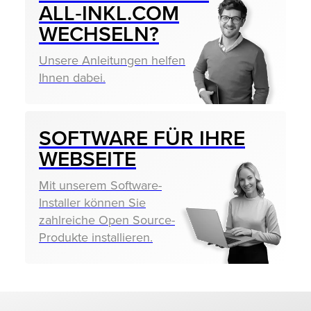
ALL‑INKL.COM
WECHSELN?
Unsere Anleitungen helfen
Ihnen dabei.
SOFTWARE FÜR IHRE
WEBSEITE
Mit unserem Software-
Installer können Sie
zahlreiche Open Source-
Produkte installieren.