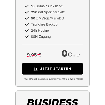
10
Domains inklusive
250 GB
Speicherplatz
50
x MySQL/MariaDB
Tägliches Backup
24h-Hotline
SSH-Zugang
0
€
9,95 €
mtl.*
JETZT STARTEN
* für 1 Monat, danach regulärer Preis 9,95 € (
)
EU−PREISE