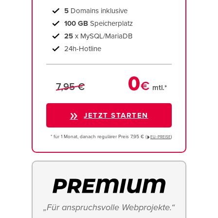
5
Domains inklusive
100 GB
Speicherplatz
25
x MySQL/MariaDB
24h-Hotline
0
€
7,95 €
mtl.*
JETZT STARTEN
* für 1 Monat, danach regulärer Preis 7,95 € (
)
EU−PREISE
„Für anspruchsvolle Webprojekte.“