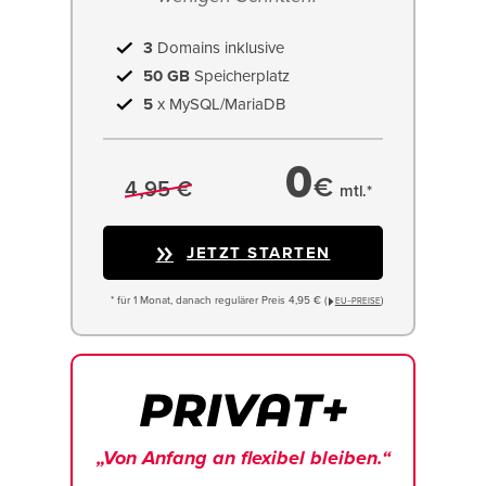
3
Domains inklusive
50 GB
Speicherplatz
5
x MySQL/MariaDB
0
€
4,95 €
mtl.*
JETZT STARTEN
* für 1 Monat, danach regulärer Preis 4,95 € (
)
EU−PREISE
„Von Anfang an flexibel bleiben.“