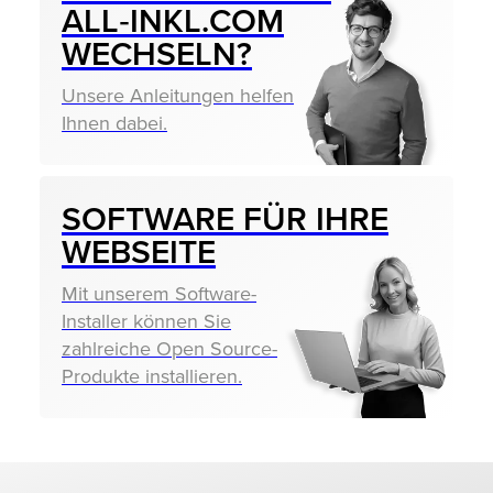
ALL‑INKL.COM
WECHSELN?
Unsere Anleitungen helfen
Ihnen dabei.
SOFTWARE FÜR IHRE
WEBSEITE
Mit unserem Software-
Installer können Sie
zahlreiche Open Source-
Produkte installieren.