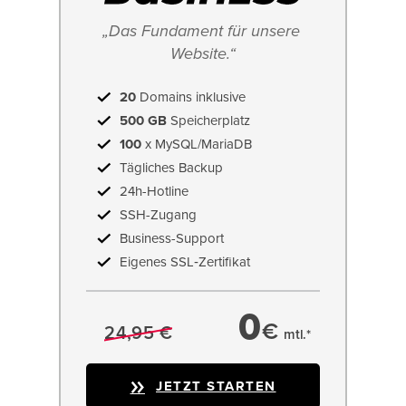
„Das Fundament für unsere 
Website.“
20
Domains inklusive
500 GB
Speicherplatz
100
x MySQL/MariaDB
Tägliches Backup
24h-Hotline
SSH-Zugang
Business-Support
Eigenes SSL‑Zertifikat
0
€
24,95 €
mtl.*
JETZT STARTEN