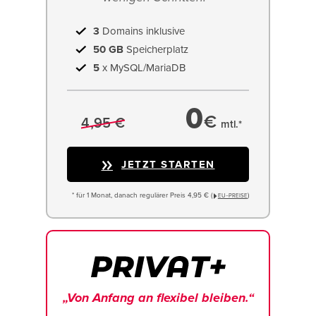
3
Domains inklusive
50 GB
Speicherplatz
5
x MySQL/MariaDB
0
€
4,95 €
mtl.*
JETZT STARTEN
* für 1 Monat, danach regulärer Preis 4,95 € (
)
EU−PREISE
„Von Anfang an flexibel bleiben.“