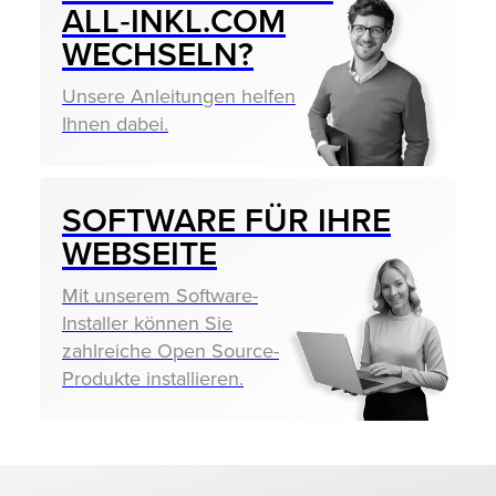
ALL‑INKL.COM
WECHSELN?
Unsere Anleitungen helfen
Ihnen dabei.
SOFTWARE FÜR IHRE
WEBSEITE
Mit unserem Software-
Installer können Sie
zahlreiche Open Source-
Produkte installieren.