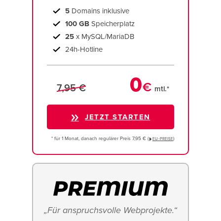
5
Domains inklusive
100 GB
Speicherplatz
25
x MySQL/MariaDB
24h-Hotline
0
€
7,95 €
mtl.*
JETZT STARTEN
* für 1 Monat, danach regulärer Preis 7,95 € (
)
EU−PREISE
„Für anspruchsvolle Webprojekte.“