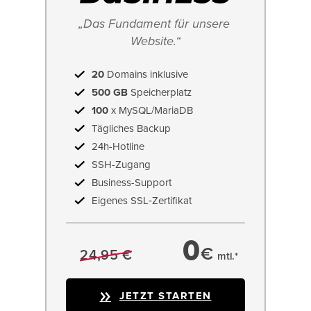
„Das Fundament für unsere 
Website.“
20
Domains inklusive
500 GB
Speicherplatz
100
x MySQL/MariaDB
Tägliches Backup
24h-Hotline
SSH-Zugang
Business-Support
Eigenes SSL‑Zertifikat
0
€
24,95 €
mtl.*
JETZT STARTEN