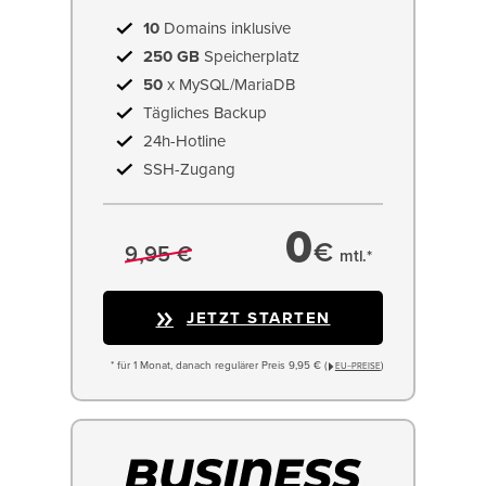
10
Domains inklusive
250 GB
Speicherplatz
50
x MySQL/MariaDB
Tägliches Backup
24h-Hotline
SSH-Zugang
0
€
9,95 €
mtl.*
JETZT STARTEN
* für 1 Monat, danach regulärer Preis 9,95 € (
)
EU−PREISE