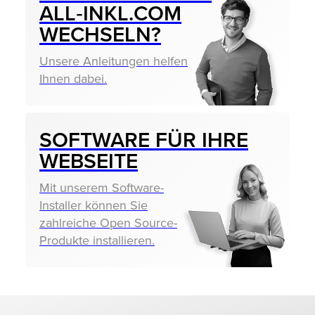
ALL‑INKL.COM
WECHSELN?
Unsere Anleitungen helfen
Ihnen dabei.
SOFTWARE FÜR IHRE
WEBSEITE
Mit unserem Software-
Installer können Sie
zahlreiche Open Source-
Produkte installieren.