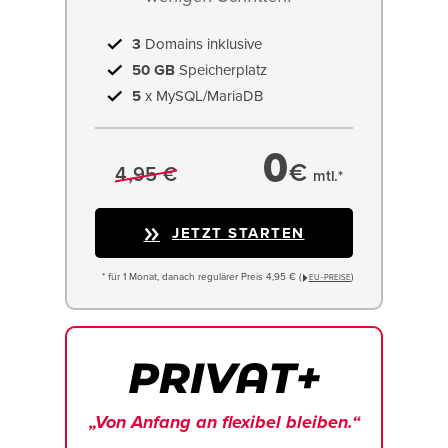
3
Domains inklusive
50 GB
Speicherplatz
5
x MySQL/MariaDB
0
€
4,95 €
mtl.*
JETZT STARTEN
* für 1 Monat, danach regulärer Preis 4,95 € (
)
EU−PREISE
„Von Anfang an flexibel bleiben.“