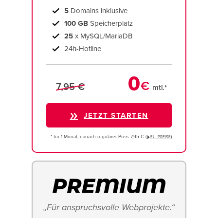
5
Domains inklusive
100 GB
Speicherplatz
25
x MySQL/MariaDB
24h-Hotline
0
€
7,95 €
mtl.*
JETZT STARTEN
* für 1 Monat, danach regulärer Preis 7,95 € (
)
EU−PREISE
„Für anspruchsvolle Webprojekte.“