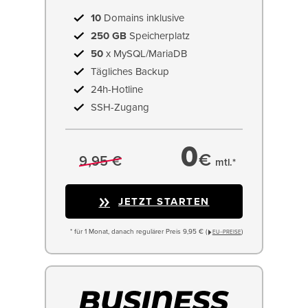
10
Domains inklusive
250 GB
Speicherplatz
50
x MySQL/MariaDB
Tägliches Backup
24h-Hotline
SSH-Zugang
0
€
9,95 €
mtl.*
JETZT STARTEN
* für 1 Monat, danach regulärer Preis 9,95 € (
)
EU−PREISE