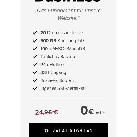
„Das Fundament für unsere 
Website.“
20
Domains inklusive
500 GB
Speicherplatz
100
x MySQL/MariaDB
Tägliches Backup
24h-Hotline
SSH-Zugang
Business-Support
Eigenes SSL‑Zertifikat
0
€
24,95 €
mtl.*
JETZT STARTEN