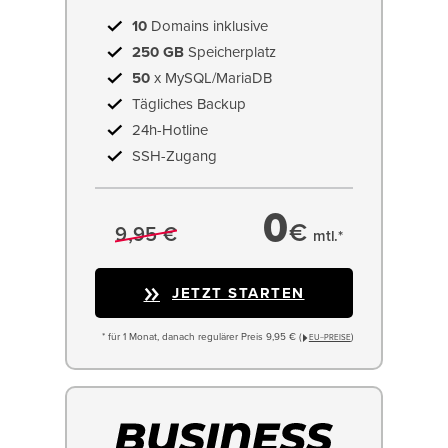
10
Domains inklusive
250 GB
Speicherplatz
50
x MySQL/MariaDB
Tägliches Backup
24h-Hotline
SSH-Zugang
0
€
9,95 €
mtl.*
JETZT STARTEN
* für 1 Monat, danach regulärer Preis 9,95 € (
)
EU−PREISE