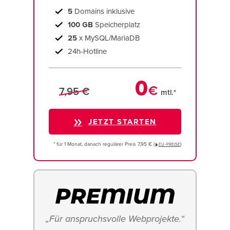
5
Domains inklusive
100 GB
Speicherplatz
25
x MySQL/MariaDB
24h-Hotline
0
€
7,95 €
mtl.*
JETZT STARTEN
* für 1 Monat, danach regulärer Preis 7,95 € (
)
EU−PREISE
„Für anspruchsvolle Webprojekte.“