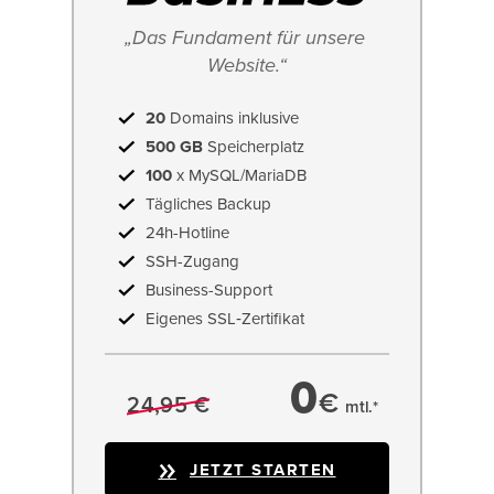
„Das Fundament für unsere 
Website.“
20
Domains inklusive
500 GB
Speicherplatz
100
x MySQL/MariaDB
Tägliches Backup
24h-Hotline
SSH-Zugang
Business-Support
Eigenes SSL‑Zertifikat
0
€
24,95 €
mtl.*
JETZT STARTEN