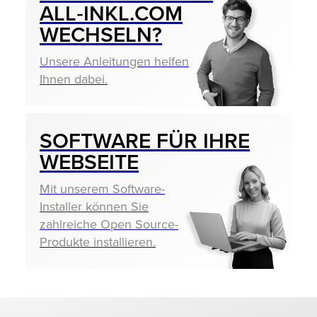
ALL‑INKL.COM
WECHSELN?
Unsere Anleitungen helfen
Ihnen dabei.
SOFTWARE FÜR IHRE
WEBSEITE
Mit unserem Software-
Installer können Sie
zahlreiche Open Source-
Produkte installieren.