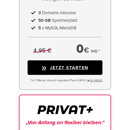
3
Domains inklusive
50 GB
Speicherplatz
5
x MySQL/MariaDB
0
€
4,95 €
mtl.*
JETZT STARTEN
* für 1 Monat, danach regulärer Preis 4,95 € (
)
EU−PREISE
„Von Anfang an flexibel bleiben.“