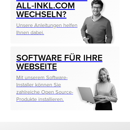
ALL‑INKL.COM
WECHSELN?
Unsere Anleitungen helfen
Ihnen dabei.
SOFTWARE FÜR IHRE
WEBSEITE
Mit unserem Software-
Installer können Sie
zahlreiche Open Source-
Produkte installieren.