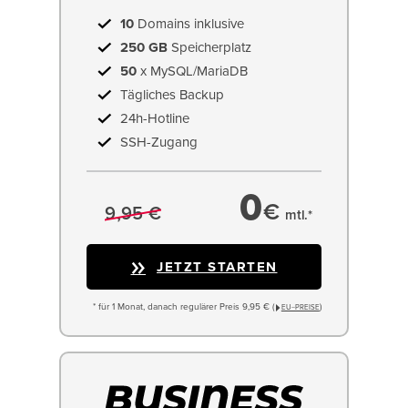
10
Domains inklusive
250 GB
Speicherplatz
50
x MySQL/MariaDB
Tägliches Backup
24h-Hotline
SSH-Zugang
0
€
9,95 €
mtl.*
JETZT STARTEN
* für 1 Monat, danach regulärer Preis 9,95 € (
)
EU−PREISE