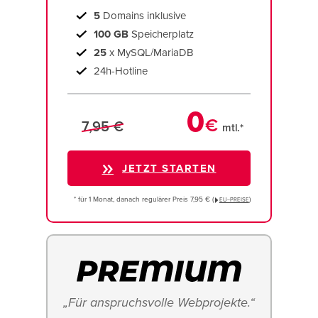
5
Domains inklusive
100 GB
Speicherplatz
25
x MySQL/MariaDB
24h-Hotline
0
€
7,95 €
mtl.*
JETZT STARTEN
* für 1 Monat, danach regulärer Preis 7,95 € (
)
EU−PREISE
„Für anspruchsvolle Webprojekte.“