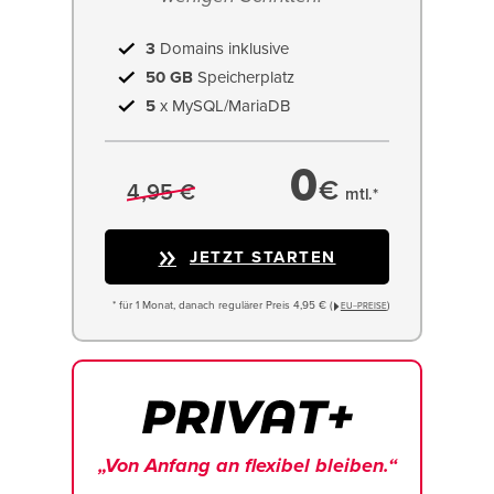
3
Domains inklusive
50 GB
Speicherplatz
5
x MySQL/MariaDB
0
€
4,95 €
mtl.*
JETZT STARTEN
* für 1 Monat, danach regulärer Preis 4,95 € (
)
EU−PREISE
„Von Anfang an flexibel bleiben.“