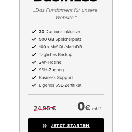
„Das Fundament für unsere 
Website.“
20
Domains inklusive
500 GB
Speicherplatz
100
x MySQL/MariaDB
Tägliches Backup
24h-Hotline
SSH-Zugang
Business-Support
Eigenes SSL‑Zertifikat
0
€
24,95 €
mtl.*
JETZT STARTEN