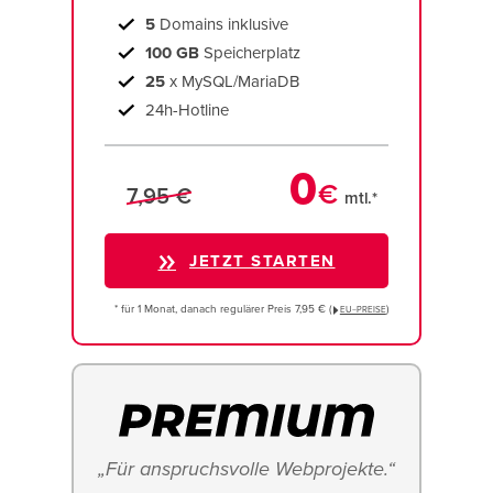
5
Domains inklusive
100 GB
Speicherplatz
25
x MySQL/MariaDB
24h-Hotline
0
€
7,95 €
mtl.*
JETZT STARTEN
* für 1 Monat, danach regulärer Preis 7,95 € (
)
EU−PREISE
„Für anspruchsvolle Webprojekte.“