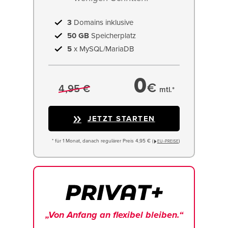
3
Domains inklusive
50 GB
Speicherplatz
5
x MySQL/MariaDB
0
€
4,95 €
mtl.*
JETZT STARTEN
* für 1 Monat, danach regulärer Preis 4,95 € (
)
EU−PREISE
„Von Anfang an flexibel bleiben.“