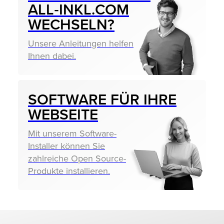
ALL‑INKL.COM
WECHSELN?
Unsere Anleitungen helfen
Ihnen dabei.
SOFTWARE FÜR IHRE
WEBSEITE
Mit unserem Software-
Installer können Sie
zahlreiche Open Source-
Produkte installieren.