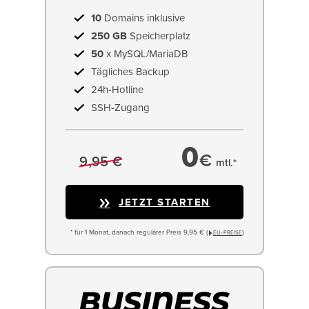
10
Domains inklusive
250 GB
Speicherplatz
50
x MySQL/MariaDB
Tägliches Backup
24h-Hotline
SSH-Zugang
0
€
9,95 €
mtl.*
JETZT STARTEN
* für 1 Monat, danach regulärer Preis 9,95 € (
)
EU−PREISE