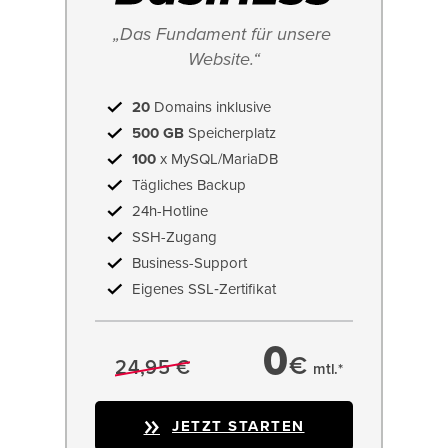
„Das Fundament für unsere 
Website.“
20
Domains inklusive
500 GB
Speicherplatz
100
x MySQL/MariaDB
Tägliches Backup
24h-Hotline
SSH-Zugang
Business-Support
Eigenes SSL‑Zertifikat
0
€
24,95 €
mtl.*
JETZT STARTEN