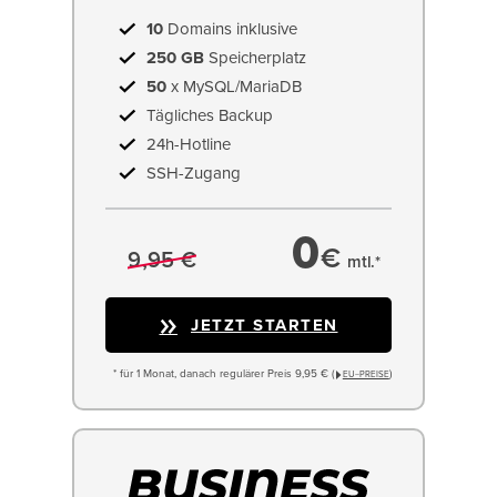
10
Domains inklusive
250 GB
Speicherplatz
50
x MySQL/MariaDB
Tägliches Backup
24h-Hotline
SSH-Zugang
0
€
9,95 €
mtl.*
JETZT STARTEN
* für 1 Monat, danach regulärer Preis 9,95 € (
)
EU−PREISE