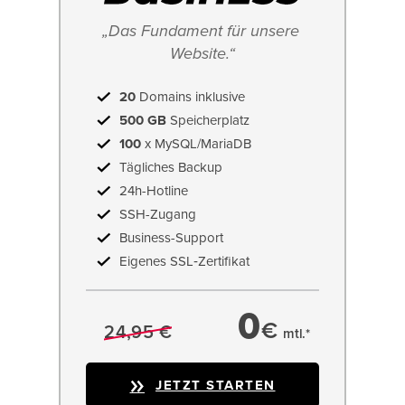
„Das Fundament für unsere 
Website.“
20
Domains inklusive
500 GB
Speicherplatz
100
x MySQL/MariaDB
Tägliches Backup
24h-Hotline
SSH-Zugang
Business-Support
Eigenes SSL‑Zertifikat
0
€
24,95 €
mtl.*
JETZT STARTEN