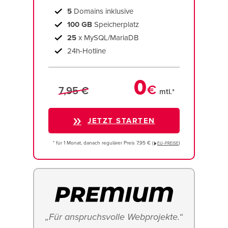
5
Domains inklusive
100 GB
Speicherplatz
25
x MySQL/MariaDB
24h-Hotline
0
€
7,95 €
mtl.*
JETZT STARTEN
* für 1 Monat, danach regulärer Preis 7,95 € (
)
EU−PREISE
„Für anspruchsvolle Webprojekte.“