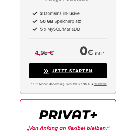
3
Domains inklusive
50 GB
Speicherplatz
5
x MySQL/MariaDB
0
€
4,95 €
mtl.*
JETZT STARTEN
* für 1 Monat, danach regulärer Preis 4,95 € (
)
EU−PREISE
„Von Anfang an flexibel bleiben.“