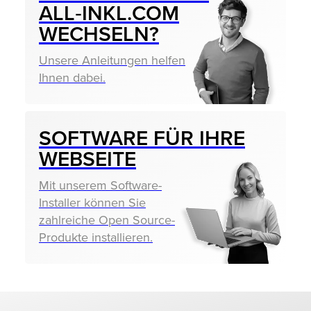
ALL‑INKL.COM
WECHSELN?
Unsere Anleitungen helfen
Ihnen dabei.
SOFTWARE FÜR IHRE
WEBSEITE
Mit unserem Software-
Installer können Sie
zahlreiche Open Source-
Produkte installieren.