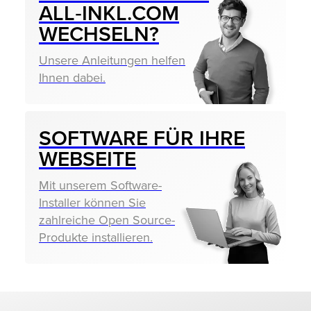
ALL‑INKL.COM
WECHSELN?
Unsere Anleitungen helfen
Ihnen dabei.
SOFTWARE FÜR IHRE
WEBSEITE
Mit unserem Software-
Installer können Sie
zahlreiche Open Source-
Produkte installieren.