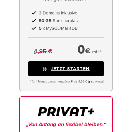
3
Domains inklusive
50 GB
Speicherplatz
5
x MySQL/MariaDB
0
€
4,95 €
mtl.*
JETZT STARTEN
* für 1 Monat, danach regulärer Preis 4,95 € (
)
EU−PREISE
„Von Anfang an flexibel bleiben.“