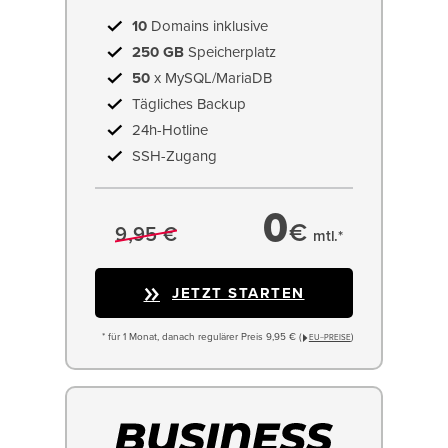
10
Domains inklusive
250 GB
Speicherplatz
50
x MySQL/MariaDB
Tägliches Backup
24h-Hotline
SSH-Zugang
0
€
9,95 €
mtl.*
JETZT STARTEN
* für 1 Monat, danach regulärer Preis 9,95 € (
)
EU−PREISE