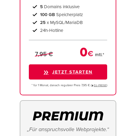
5
Domains inklusive
100 GB
Speicherplatz
25
x MySQL/MariaDB
24h-Hotline
0
€
7,95 €
mtl.*
JETZT STARTEN
* für 1 Monat, danach regulärer Preis 7,95 € (
)
EU−PREISE
„Für anspruchsvolle Webprojekte.“