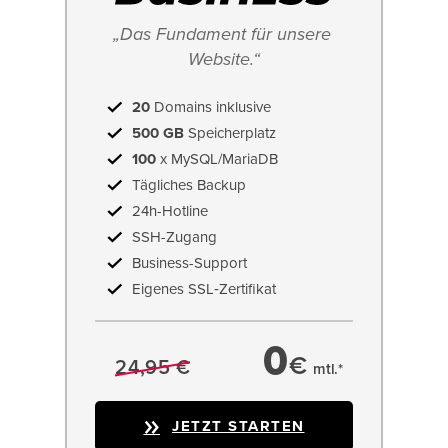
„Das Fundament für unsere 
Website.“
20
Domains inklusive
500 GB
Speicherplatz
100
x MySQL/MariaDB
Tägliches Backup
24h-Hotline
SSH-Zugang
Business-Support
Eigenes SSL‑Zertifikat
0
€
24,95 €
mtl.*
JETZT STARTEN