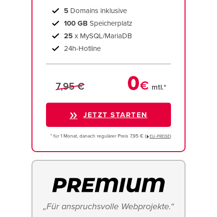
5
Domains inklusive
100 GB
Speicherplatz
25
x MySQL/MariaDB
24h-Hotline
0
€
7,95 €
mtl.*
JETZT STARTEN
* für 1 Monat, danach regulärer Preis 7,95 € (
)
EU−PREISE
„Für anspruchsvolle Webprojekte.“