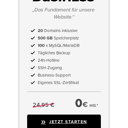
„Das Fundament für unsere 
Website.“
20
Domains inklusive
500 GB
Speicherplatz
100
x MySQL/MariaDB
Tägliches Backup
24h-Hotline
SSH-Zugang
Business-Support
Eigenes SSL‑Zertifikat
0
€
24,95 €
mtl.*
JETZT STARTEN