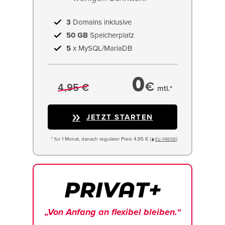
3
Domains inklusive
50 GB
Speicherplatz
5
x MySQL/MariaDB
0
€
4,95 €
mtl.*
JETZT STARTEN
* für 1 Monat, danach regulärer Preis 4,95 € (
)
EU−PREISE
„Von Anfang an flexibel bleiben.“