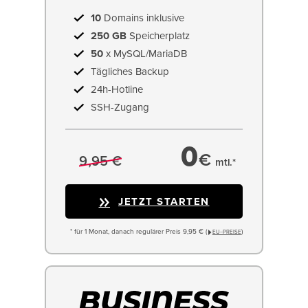
10
Domains inklusive
250 GB
Speicherplatz
50
x MySQL/MariaDB
Tägliches Backup
24h-Hotline
SSH-Zugang
0
€
9,95 €
mtl.*
JETZT STARTEN
* für 1 Monat, danach regulärer Preis 9,95 € (
)
EU−PREISE