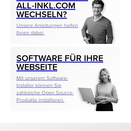
ALL‑INKL.COM
WECHSELN?
Unsere Anleitungen helfen
Ihnen dabei.
SOFTWARE FÜR IHRE
WEBSEITE
Mit unserem Software-
Installer können Sie
zahlreiche Open Source-
Produkte installieren.