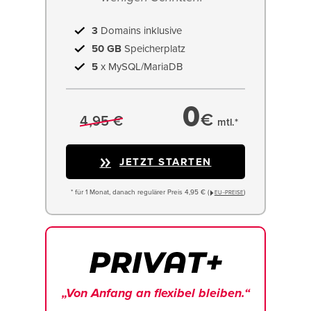
3
Domains inklusive
50 GB
Speicherplatz
5
x MySQL/MariaDB
0
€
4,95 €
mtl.*
JETZT STARTEN
* für 1 Monat, danach regulärer Preis 4,95 € (
)
EU−PREISE
„Von Anfang an flexibel bleiben.“