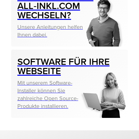
ALL‑INKL.COM
WECHSELN?
Unsere Anleitungen helfen
Ihnen dabei.
SOFTWARE FÜR IHRE
WEBSEITE
Mit unserem Software-
Installer können Sie
zahlreiche Open Source-
Produkte installieren.