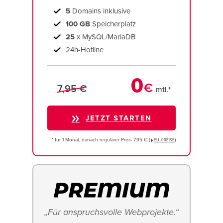
5
Domains inklusive
100 GB
Speicherplatz
25
x MySQL/MariaDB
24h-Hotline
0
€
7,95 €
mtl.*
JETZT STARTEN
* für 1 Monat, danach regulärer Preis 7,95 € (
)
EU−PREISE
„Für anspruchsvolle Webprojekte.“