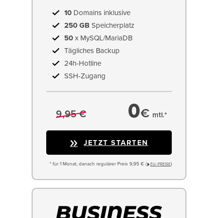
10
Domains inklusive
250 GB
Speicherplatz
50
x MySQL/MariaDB
Tägliches Backup
24h-Hotline
SSH-Zugang
0
€
9,95 €
mtl.*
JETZT STARTEN
* für 1 Monat, danach regulärer Preis 9,95 € (
)
EU−PREISE