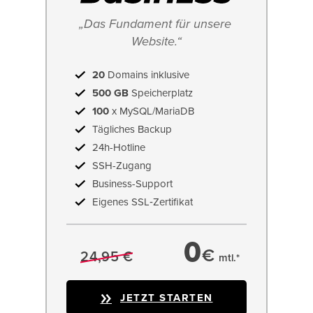
„Das Fundament für unsere 
Website.“
20
Domains inklusive
500 GB
Speicherplatz
100
x MySQL/MariaDB
Tägliches Backup
24h-Hotline
SSH-Zugang
Business-Support
Eigenes SSL‑Zertifikat
0
€
24,95 €
mtl.*
JETZT STARTEN