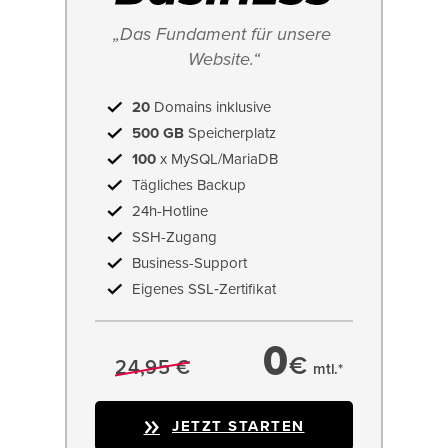
„Das Fundament für unsere 
Website.“
20
Domains inklusive
500 GB
Speicherplatz
100
x MySQL/MariaDB
Tägliches Backup
24h-Hotline
SSH-Zugang
Business-Support
Eigenes SSL‑Zertifikat
0
€
24,95 €
mtl.*
JETZT STARTEN