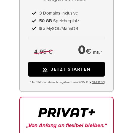
3
Domains inklusive
50 GB
Speicherplatz
5
x MySQL/MariaDB
0
€
4,95 €
mtl.*
JETZT STARTEN
* für 1 Monat, danach regulärer Preis 4,95 € (
)
EU−PREISE
„Von Anfang an flexibel bleiben.“