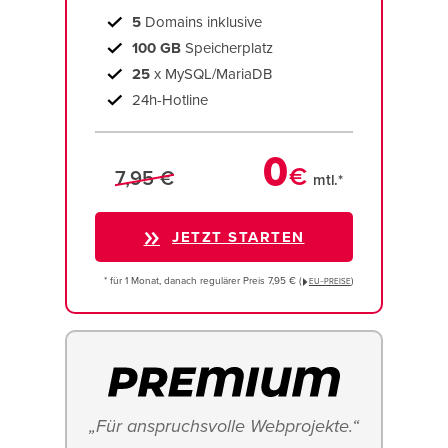
5
Domains inklusive
100 GB
Speicherplatz
25
x MySQL/MariaDB
24h-Hotline
0
€
7,95 €
mtl.*
JETZT STARTEN
* für 1 Monat, danach regulärer Preis 7,95 € (
)
EU−PREISE
„Für anspruchsvolle Webprojekte.“