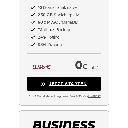
10
Domains inklusive
250 GB
Speicherplatz
50
x MySQL/MariaDB
Tägliches Backup
24h-Hotline
SSH-Zugang
0
€
9,95 €
mtl.*
JETZT STARTEN
* für 1 Monat, danach regulärer Preis 9,95 € (
)
EU−PREISE