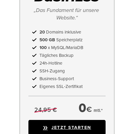
„Das Fundament für unsere 
Website.“
20
Domains inklusive
500 GB
Speicherplatz
100
x MySQL/MariaDB
Tägliches Backup
24h-Hotline
SSH-Zugang
Business-Support
Eigenes SSL‑Zertifikat
0
€
24,95 €
mtl.*
JETZT STARTEN