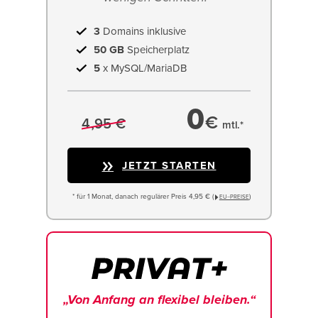
3
Domains inklusive
50 GB
Speicherplatz
5
x MySQL/MariaDB
0
€
4,95 €
mtl.*
JETZT STARTEN
* für 1 Monat, danach regulärer Preis 4,95 € (
)
EU−PREISE
„Von Anfang an flexibel bleiben.“