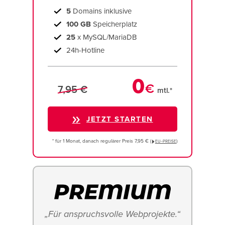
5
Domains inklusive
100 GB
Speicherplatz
25
x MySQL/MariaDB
24h-Hotline
0
€
7,95 €
mtl.*
JETZT STARTEN
* für 1 Monat, danach regulärer Preis 7,95 € (
)
EU−PREISE
„Für anspruchsvolle Webprojekte.“