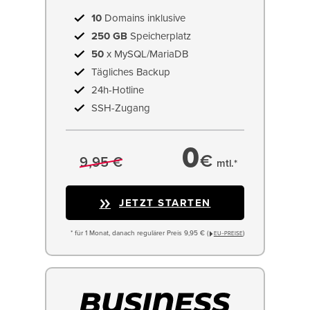
10
Domains inklusive
250 GB
Speicherplatz
50
x MySQL/MariaDB
Tägliches Backup
24h-Hotline
SSH-Zugang
0
€
9,95 €
mtl.*
JETZT STARTEN
* für 1 Monat, danach regulärer Preis 9,95 € (
)
EU−PREISE