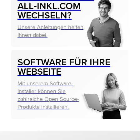
ALL‑INKL.COM
WECHSELN?
Unsere Anleitungen helfen
Ihnen dabei.
SOFTWARE FÜR IHRE
WEBSEITE
Mit unserem Software-
Installer können Sie
zahlreiche Open Source-
Produkte installieren.