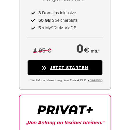
3
Domains inklusive
50 GB
Speicherplatz
5
x MySQL/MariaDB
0
€
4,95 €
mtl.*
JETZT STARTEN
* für 1 Monat, danach regulärer Preis 4,95 € (
)
EU−PREISE
„Von Anfang an flexibel bleiben.“