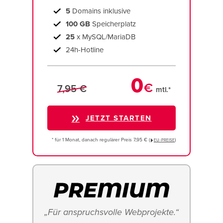
5
Domains inklusive
100 GB
Speicherplatz
25
x MySQL/MariaDB
24h-Hotline
0
€
7,95 €
mtl.*
JETZT STARTEN
* für 1 Monat, danach regulärer Preis 7,95 € (
)
EU−PREISE
„Für anspruchsvolle Webprojekte.“