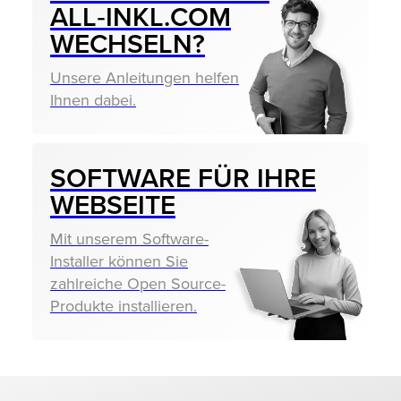
ALL‑INKL.COM
WECHSELN?
Unsere Anleitungen helfen
Ihnen dabei.
SOFTWARE FÜR IHRE
WEBSEITE
Mit unserem Software-
Installer können Sie
zahlreiche Open Source-
Produkte installieren.