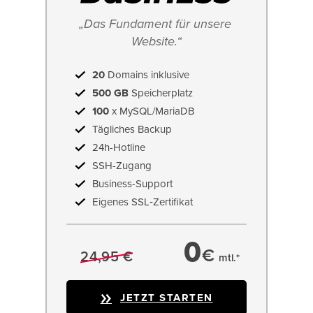
„Das Fundament für unsere 
Website.“
20
Domains inklusive
500 GB
Speicherplatz
100
x MySQL/MariaDB
Tägliches Backup
24h-Hotline
SSH-Zugang
Business-Support
Eigenes SSL‑Zertifikat
0
€
24,95 €
mtl.*
JETZT STARTEN