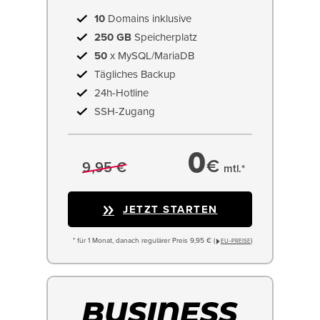
10
Domains inklusive
250 GB
Speicherplatz
50
x MySQL/MariaDB
Tägliches Backup
24h-Hotline
SSH-Zugang
0
€
9,95 €
mtl.*
JETZT STARTEN
* für 1 Monat, danach regulärer Preis 9,95 € (
)
EU−PREISE