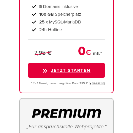
5
Domains inklusive
100 GB
Speicherplatz
25
x MySQL/MariaDB
24h-Hotline
0
€
7,95 €
mtl.*
JETZT STARTEN
* für 1 Monat, danach regulärer Preis 7,95 € (
)
EU−PREISE
„Für anspruchsvolle Webprojekte.“