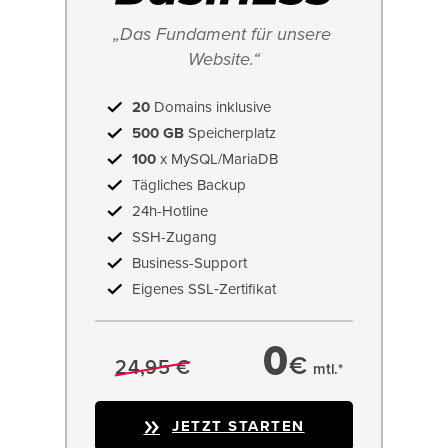
„Das Fundament für unsere 
Website.“
20
Domains inklusive
500 GB
Speicherplatz
100
x MySQL/MariaDB
Tägliches Backup
24h-Hotline
SSH-Zugang
Business-Support
Eigenes SSL‑Zertifikat
0
€
24,95 €
mtl.*
JETZT STARTEN