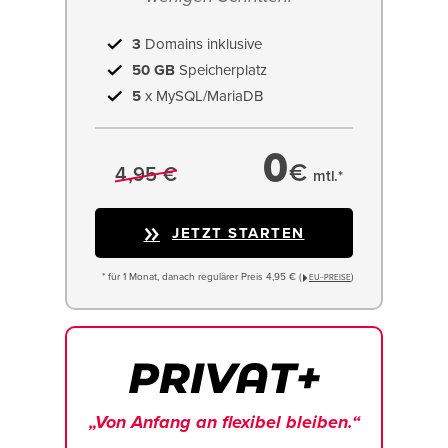
3
Domains inklusive
50 GB
Speicherplatz
5
x MySQL/MariaDB
0
€
4,95 €
mtl.*
JETZT STARTEN
* für 1 Monat, danach regulärer Preis 4,95 € (
)
EU−PREISE
„Von Anfang an flexibel bleiben.“