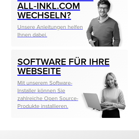
ALL‑INKL.COM
WECHSELN?
Unsere Anleitungen helfen
Ihnen dabei.
SOFTWARE FÜR IHRE
WEBSEITE
Mit unserem Software-
Installer können Sie
zahlreiche Open Source-
Produkte installieren.