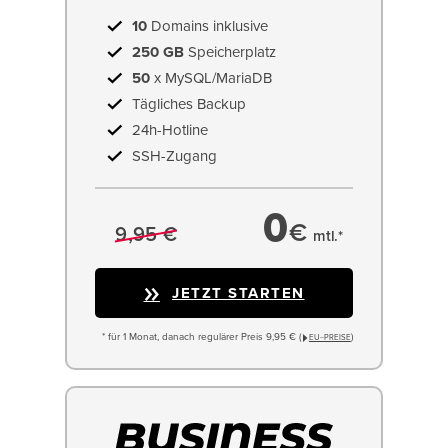
10
Domains inklusive
250 GB
Speicherplatz
50
x MySQL/MariaDB
Tägliches Backup
24h-Hotline
SSH-Zugang
0
€
9,95 €
mtl.*
JETZT STARTEN
* für 1 Monat, danach regulärer Preis 9,95 € (
)
EU−PREISE