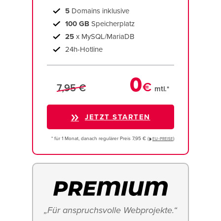
5
Domains inklusive
100 GB
Speicherplatz
25
x MySQL/MariaDB
24h-Hotline
0
€
7,95 €
mtl.*
JETZT STARTEN
* für 1 Monat, danach regulärer Preis 7,95 € (
)
EU−PREISE
„Für anspruchsvolle Webprojekte.“