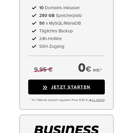
10
Domains inklusive
250 GB
Speicherplatz
50
x MySQL/MariaDB
Tägliches Backup
24h-Hotline
SSH-Zugang
0
€
9,95 €
mtl.*
JETZT STARTEN
* für 1 Monat, danach regulärer Preis 9,95 € (
)
EU−PREISE