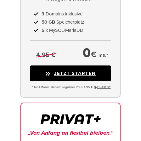
3
Domains inklusive
50 GB
Speicherplatz
5
x MySQL/MariaDB
0
€
4,95 €
mtl.*
JETZT STARTEN
* für 1 Monat, danach regulärer Preis 4,95 € (
)
EU−PREISE
„Von Anfang an flexibel bleiben.“