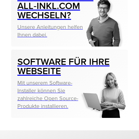
ALL‑INKL.COM
WECHSELN?
Unsere Anleitungen helfen
Ihnen dabei.
SOFTWARE FÜR IHRE
WEBSEITE
Mit unserem Software-
Installer können Sie
zahlreiche Open Source-
Produkte installieren.