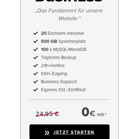
„Das Fundament für unsere 
Website.“
20
Domains inklusive
500 GB
Speicherplatz
100
x MySQL/MariaDB
Tägliches Backup
24h-Hotline
SSH-Zugang
Business-Support
Eigenes SSL‑Zertifikat
0
€
24,95 €
mtl.*
JETZT STARTEN