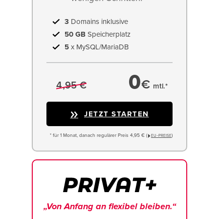
3
Domains inklusive
50 GB
Speicherplatz
5
x MySQL/MariaDB
0
€
4,95 €
mtl.*
JETZT STARTEN
* für 1 Monat, danach regulärer Preis 4,95 € (
)
EU−PREISE
„Von Anfang an flexibel bleiben.“