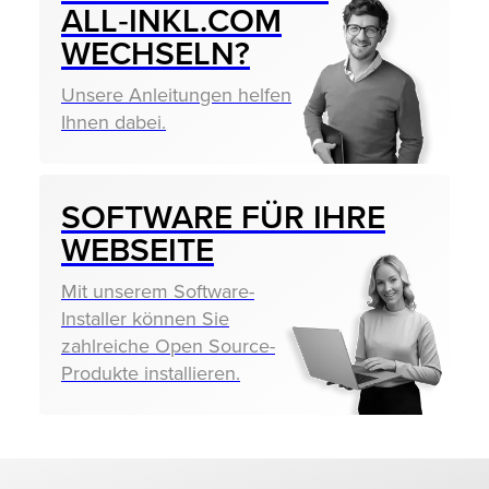
ALL‑INKL.COM
WECHSELN?
Unsere Anleitungen helfen
Ihnen dabei.
SOFTWARE FÜR IHRE
WEBSEITE
Mit unserem Software-
Installer können Sie
zahlreiche Open Source-
Produkte installieren.