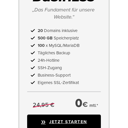
„Das Fundament für unsere 
Website.“
20
Domains inklusive
500 GB
Speicherplatz
100
x MySQL/MariaDB
Tägliches Backup
24h-Hotline
SSH-Zugang
Business-Support
Eigenes SSL‑Zertifikat
0
€
24,95 €
mtl.*
JETZT STARTEN