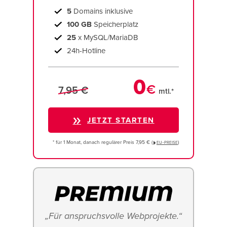
5
Domains inklusive
100 GB
Speicherplatz
25
x MySQL/MariaDB
24h-Hotline
0
€
7,95 €
mtl.*
JETZT STARTEN
* für 1 Monat, danach regulärer Preis 7,95 € (
)
EU−PREISE
„Für anspruchsvolle Webprojekte.“