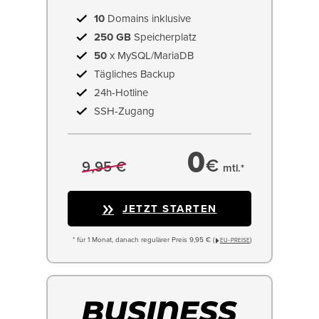
10
Domains inklusive
250 GB
Speicherplatz
50
x MySQL/MariaDB
Tägliches Backup
24h-Hotline
SSH-Zugang
0
€
9,95 €
mtl.*
JETZT STARTEN
* für 1 Monat, danach regulärer Preis 9,95 € (
)
EU−PREISE