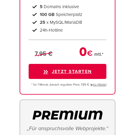
5
Domains inklusive
100 GB
Speicherplatz
25
x MySQL/MariaDB
24h-Hotline
0
€
7,95 €
mtl.*
JETZT STARTEN
* für 1 Monat, danach regulärer Preis 7,95 € (
)
EU−PREISE
„Für anspruchsvolle Webprojekte.“