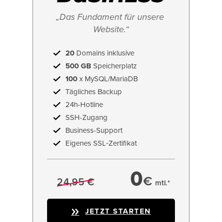
„Das Fundament für unsere 
Website.“
20
Domains inklusive
500 GB
Speicherplatz
100
x MySQL/MariaDB
Tägliches Backup
24h-Hotline
SSH-Zugang
Business-Support
Eigenes SSL‑Zertifikat
0
€
24,95 €
mtl.*
JETZT STARTEN