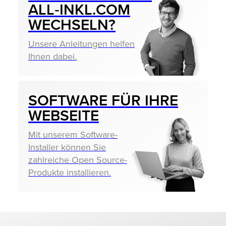
ALL‑INKL.COM
WECHSELN?
Unsere Anleitungen helfen
Ihnen dabei.
SOFTWARE FÜR IHRE
WEBSEITE
Mit unserem Software-
Installer können Sie
zahlreiche Open Source-
Produkte installieren.