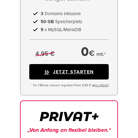
3
Domains inklusive
50 GB
Speicherplatz
5
x MySQL/MariaDB
0
€
4,95 €
mtl.*
JETZT STARTEN
* für 1 Monat, danach regulärer Preis 4,95 € (
)
EU−PREISE
„Von Anfang an flexibel bleiben.“