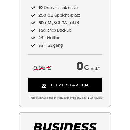
10
Domains inklusive
250 GB
Speicherplatz
50
x MySQL/MariaDB
Tägliches Backup
24h-Hotline
SSH-Zugang
0
€
9,95 €
mtl.*
JETZT STARTEN
* für 1 Monat, danach regulärer Preis 9,95 € (
)
EU−PREISE