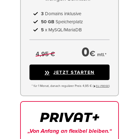
3
Domains inklusive
50 GB
Speicherplatz
5
x MySQL/MariaDB
0
€
4,95 €
mtl.*
JETZT STARTEN
* für 1 Monat, danach regulärer Preis 4,95 € (
)
EU−PREISE
„Von Anfang an flexibel bleiben.“