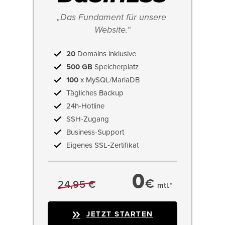
„Das Fundament für unsere 
Website.“
20
Domains inklusive
500 GB
Speicherplatz
100
x MySQL/MariaDB
Tägliches Backup
24h-Hotline
SSH-Zugang
Business-Support
Eigenes SSL‑Zertifikat
0
€
24,95 €
mtl.*
JETZT STARTEN