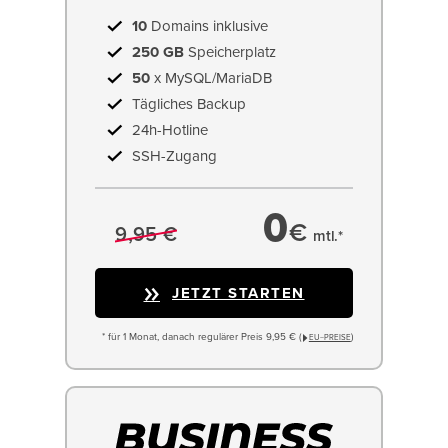
10
Domains inklusive
250 GB
Speicherplatz
50
x MySQL/MariaDB
Tägliches Backup
24h-Hotline
SSH-Zugang
0
€
9,95 €
mtl.*
JETZT STARTEN
* für 1 Monat, danach regulärer Preis 9,95 € (
)
EU−PREISE