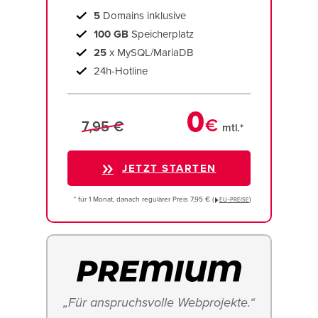
5
Domains inklusive
100 GB
Speicherplatz
25
x MySQL/MariaDB
24h-Hotline
0
€
7,95 €
mtl.*
JETZT STARTEN
* für 1 Monat, danach regulärer Preis 7,95 € (
)
EU−PREISE
„Für anspruchsvolle Webprojekte.“