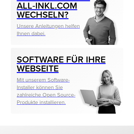
ALL‑INKL.COM
WECHSELN?
Unsere Anleitungen helfen
Ihnen dabei.
SOFTWARE FÜR IHRE
WEBSEITE
Mit unserem Software-
Installer können Sie
zahlreiche Open Source-
Produkte installieren.