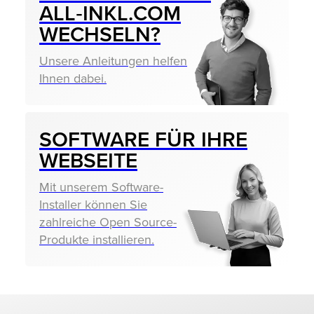
ALL‑INKL.COM
WECHSELN?
Unsere Anleitungen helfen
Ihnen dabei.
SOFTWARE FÜR IHRE
WEBSEITE
Mit unserem Software-
Installer können Sie
zahlreiche Open Source-
Produkte installieren.