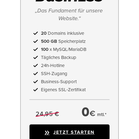
„Das Fundament für unsere 
Website.“
20
Domains inklusive
500 GB
Speicherplatz
100
x MySQL/MariaDB
Tägliches Backup
24h-Hotline
SSH-Zugang
Business-Support
Eigenes SSL‑Zertifikat
0
€
24,95 €
mtl.*
JETZT STARTEN