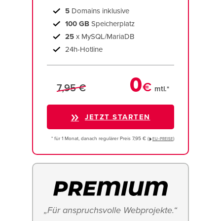
5
Domains inklusive
100 GB
Speicherplatz
25
x MySQL/MariaDB
24h-Hotline
0
€
7,95 €
mtl.*
JETZT STARTEN
* für 1 Monat, danach regulärer Preis 7,95 € (
)
EU−PREISE
„Für anspruchsvolle Webprojekte.“