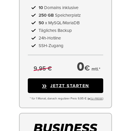
10
Domains inklusive
250 GB
Speicherplatz
50
x MySQL/MariaDB
Tägliches Backup
24h-Hotline
SSH-Zugang
0
€
9,95 €
mtl.*
JETZT STARTEN
* für 1 Monat, danach regulärer Preis 9,95 € (
)
EU−PREISE