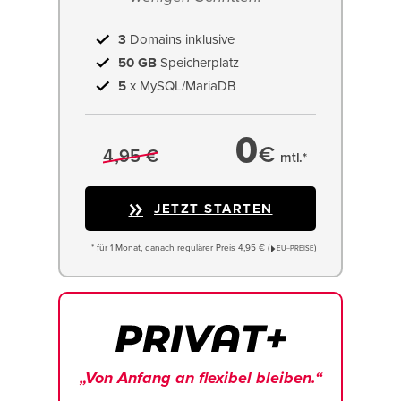
3
Domains inklusive
50 GB
Speicherplatz
5
x MySQL/MariaDB
0
€
4,95 €
mtl.*
JETZT STARTEN
* für 1 Monat, danach regulärer Preis 4,95 € (
)
EU−PREISE
„Von Anfang an flexibel bleiben.“