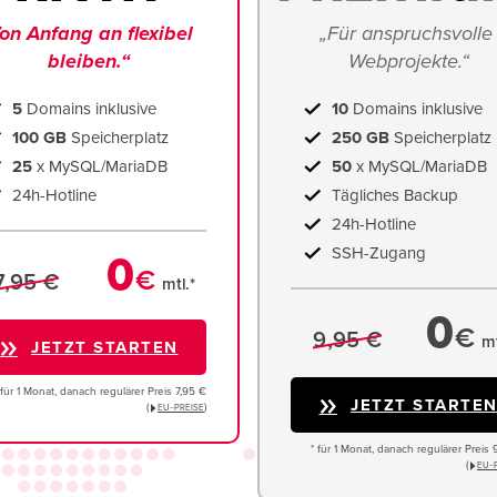
on Anfang an flexibel 
„Für anspruchsvolle 
bleiben.“
Webprojekte.“
5
Domains inklusive
10
Domains inklusive
100 GB
Speicherplatz
250 GB
Speicherplatz
25
x MySQL/MariaDB
50
x MySQL/MariaDB
24h-Hotline
Tägliches Backup
24h-Hotline
SSH-Zugang
0
€
7,95 €
mtl.*
0
€
9,95 €
mt
JETZT STARTEN
 für 1 Monat, danach regulärer Preis 7,95 €
JETZT STARTE
(
)
EU−PREISE
* für 1 Monat, danach regulärer Preis 
(
EU−