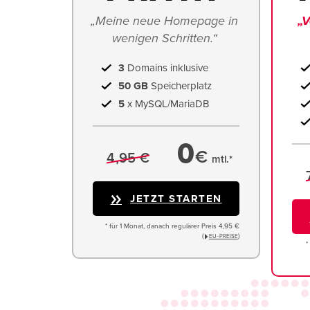
„Meine neue Homepage in 
„V
wenigen Schritten.“ 
3
Domains inklusive
50 GB
Speicherplatz
5
x MySQL/MariaDB
0
€
4,95 €
mtl.*
JETZT STARTEN
* für 1 Monat, danach regulärer Preis 4,95 €
(
)
EU−PREISE
*