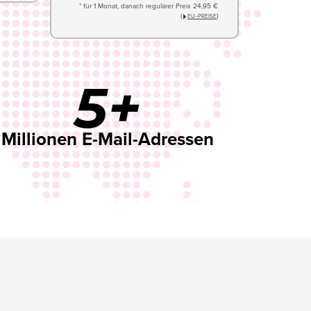
* für 1 Monat, danach regulärer Preis 24,95 €
(
)
EU−PREISE
5+
Millionen E-Mail-Adressen