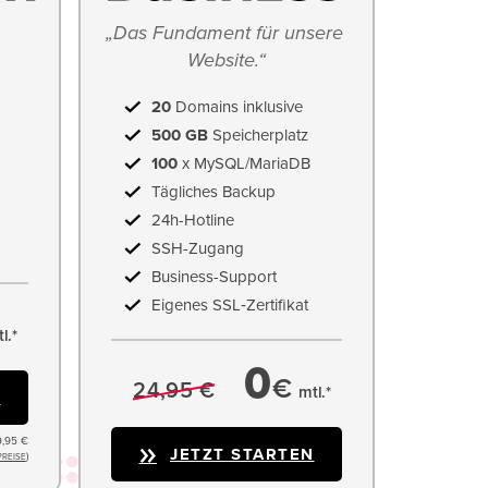
„Das Fundament für unsere 
Website.“
20
Domains inklusive
500 GB
Speicherplatz
100
x MySQL/MariaDB
Tägliches Backup
24h-Hotline
SSH-Zugang
Business-Support
Eigenes SSL‑Zertifikat
l.*
0
€
24,95 €
mtl.*
N
9,95 €
JETZT STARTEN
)
PREISE