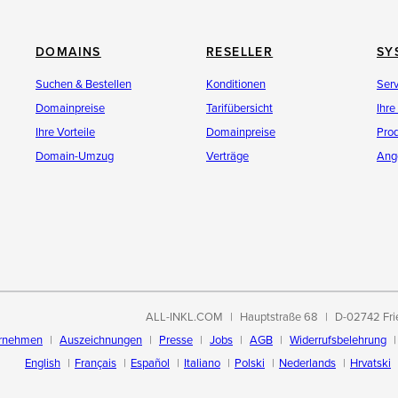
DOMAINS
RESELLER
SY
Suchen & Bestellen
Konditionen
Ser
Domainpreise
Tarifübersicht
Ihre
Ihre Vorteile
Domainpreise
Pro
Domain-Umzug
Verträge
Ang
ALL-INKL.COM
Hauptstraße 68
D-02742 Fri
rnehmen
Auszeichnungen
Presse
Jobs
AGB
Widerrufsbelehrung
English
Français
Español
Italiano
Polski
Nederlands
Hrvatski