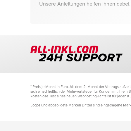
Unsere Anleitungen helfen Ihnen dabei.
* Preis je Monat in Euro. Ab dem 2. Monat der Vertragslaufze
sich einschließlich der Mehrwertsteuer für Kunden mit ihrem Si
kostenlose Test eines neuen Webhosting-Tarifs ist für jeden 
Logos und abgebildete Marken Dritter sind eingetragene Marke