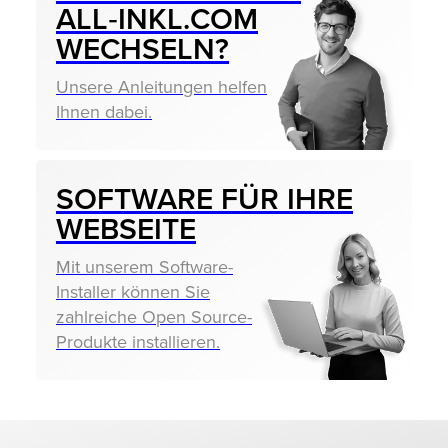
ALL‑INKL.COM
WECHSELN?
Unsere Anleitungen helfen
Ihnen dabei.
SOFTWARE FÜR IHRE
WEBSEITE
Mit unserem Software-
Installer können Sie
zahlreiche Open Source-
Produkte installieren.