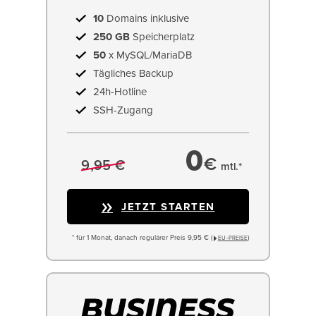
10
Domains inklusive
250 GB
Speicherplatz
50
x MySQL/MariaDB
Tägliches Backup
24h-Hotline
SSH-Zugang
0
€
9,95 €
mtl.*
JETZT STARTEN
* für 1 Monat, danach regulärer Preis 9,95 € (
)
EU−PREISE