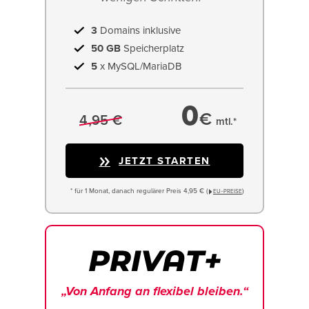
3
Domains inklusive
50 GB
Speicherplatz
5
x MySQL/MariaDB
0
€
4,95 €
mtl.*
JETZT STARTEN
* für 1 Monat, danach regulärer Preis 4,95 € (
)
EU−PREISE
„Von Anfang an flexibel bleiben.“