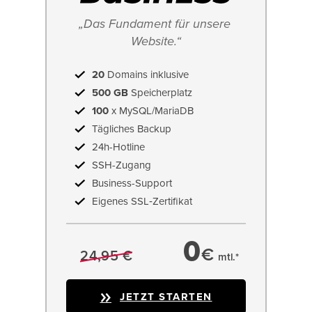
„Das Fundament für unsere 
Website.“
20
Domains inklusive
500 GB
Speicherplatz
100
x MySQL/MariaDB
Tägliches Backup
24h-Hotline
SSH-Zugang
Business-Support
Eigenes SSL‑Zertifikat
0
€
24,95 €
mtl.*
JETZT STARTEN