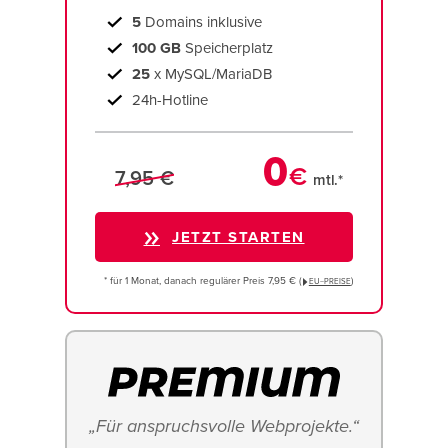
5
Domains inklusive
100 GB
Speicherplatz
25
x MySQL/MariaDB
24h-Hotline
0
€
7,95 €
mtl.*
JETZT STARTEN
* für 1 Monat, danach regulärer Preis 7,95 € (
)
EU−PREISE
„Für anspruchsvolle Webprojekte.“