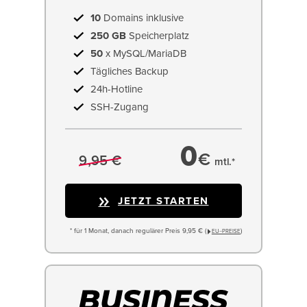
10
Domains inklusive
250 GB
Speicherplatz
50
x MySQL/MariaDB
Tägliches Backup
24h-Hotline
SSH-Zugang
0
€
9,95 €
mtl.*
JETZT STARTEN
* für 1 Monat, danach regulärer Preis 9,95 € (
)
EU−PREISE