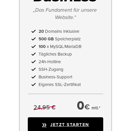
„Das Fundament für unsere 
Website.“
20
Domains inklusive
500 GB
Speicherplatz
100
x MySQL/MariaDB
Tägliches Backup
24h-Hotline
SSH-Zugang
Business-Support
Eigenes SSL‑Zertifikat
0
€
24,95 €
mtl.*
JETZT STARTEN