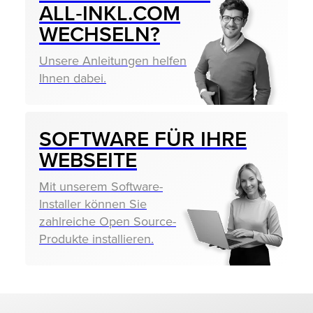
ALL‑INKL.COM
WECHSELN?
Unsere Anleitungen helfen
Ihnen dabei.
SOFTWARE FÜR IHRE
WEBSEITE
Mit unserem Software-
Installer können Sie
zahlreiche Open Source-
Produkte installieren.