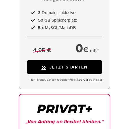
3
Domains inklusive
50 GB
Speicherplatz
5
x MySQL/MariaDB
0
€
4,95 €
mtl.*
JETZT STARTEN
* für 1 Monat, danach regulärer Preis 4,95 € (
)
EU−PREISE
„Von Anfang an flexibel bleiben.“