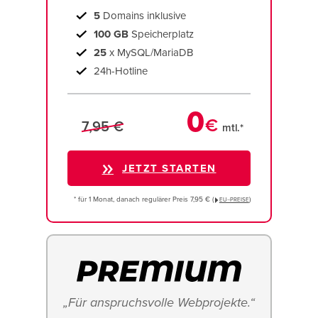
5
Domains inklusive
100 GB
Speicherplatz
25
x MySQL/MariaDB
24h-Hotline
0
€
7,95 €
mtl.*
JETZT STARTEN
* für 1 Monat, danach regulärer Preis 7,95 € (
)
EU−PREISE
„Für anspruchsvolle Webprojekte.“