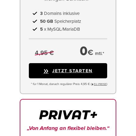
3
Domains inklusive
50 GB
Speicherplatz
5
x MySQL/MariaDB
0
€
4,95 €
mtl.*
JETZT STARTEN
* für 1 Monat, danach regulärer Preis 4,95 € (
)
EU−PREISE
„Von Anfang an flexibel bleiben.“