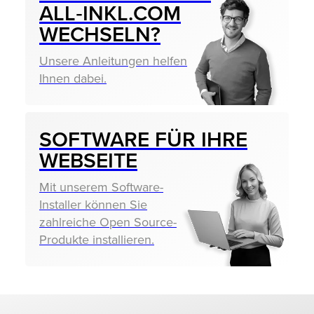
ALL‑INKL.COM
WECHSELN?
Unsere Anleitungen helfen
Ihnen dabei.
SOFTWARE FÜR IHRE
WEBSEITE
Mit unserem Software-
Installer können Sie
zahlreiche Open Source-
Produkte installieren.