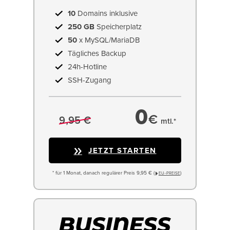
10
Domains inklusive
250 GB
Speicherplatz
50
x MySQL/MariaDB
Tägliches Backup
24h-Hotline
SSH-Zugang
0
€
9,95 €
mtl.*
JETZT STARTEN
* für 1 Monat, danach regulärer Preis 9,95 € (
)
EU−PREISE