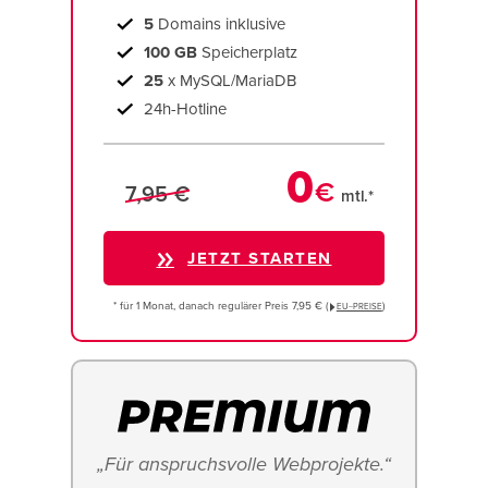
5
Domains inklusive
100 GB
Speicherplatz
25
x MySQL/MariaDB
24h-Hotline
0
€
7,95 €
mtl.*
JETZT STARTEN
* für 1 Monat, danach regulärer Preis 7,95 € (
)
EU−PREISE
„Für anspruchsvolle Webprojekte.“