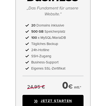
„Das Fundament für unsere 
Website.“
20
Domains inklusive
500 GB
Speicherplatz
100
x MySQL/MariaDB
Tägliches Backup
24h-Hotline
SSH-Zugang
Business-Support
Eigenes SSL‑Zertifikat
0
€
24,95 €
mtl.*
JETZT STARTEN