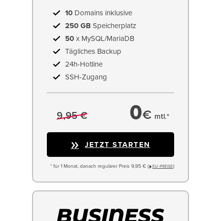
10
Domains inklusive
250 GB
Speicherplatz
50
x MySQL/MariaDB
Tägliches Backup
24h-Hotline
SSH-Zugang
0
€
9,95 €
mtl.*
JETZT STARTEN
* für 1 Monat, danach regulärer Preis 9,95 € (
)
EU−PREISE