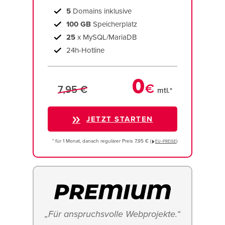
5
Domains inklusive
100 GB
Speicherplatz
25
x MySQL/MariaDB
24h-Hotline
0
€
7,95 €
mtl.*
JETZT STARTEN
* für 1 Monat, danach regulärer Preis 7,95 € (
)
EU−PREISE
„Für anspruchsvolle Webprojekte.“