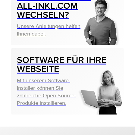
ALL‑INKL.COM
WECHSELN?
Unsere Anleitungen helfen
Ihnen dabei.
SOFTWARE FÜR IHRE
WEBSEITE
Mit unserem Software-
Installer können Sie
zahlreiche Open Source-
Produkte installieren.