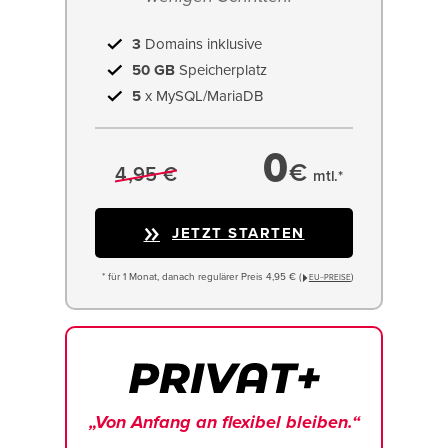
3
Domains inklusive
50 GB
Speicherplatz
5
x MySQL/MariaDB
0
€
4,95 €
mtl.*
JETZT STARTEN
* für 1 Monat, danach regulärer Preis 4,95 € (
)
EU−PREISE
„Von Anfang an flexibel bleiben.“