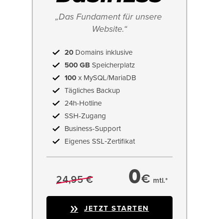
„Das Fundament für unsere 
Website.“
20
Domains inklusive
500 GB
Speicherplatz
100
x MySQL/MariaDB
Tägliches Backup
24h-Hotline
SSH-Zugang
Business-Support
Eigenes SSL‑Zertifikat
0
€
24,95 €
mtl.*
JETZT STARTEN