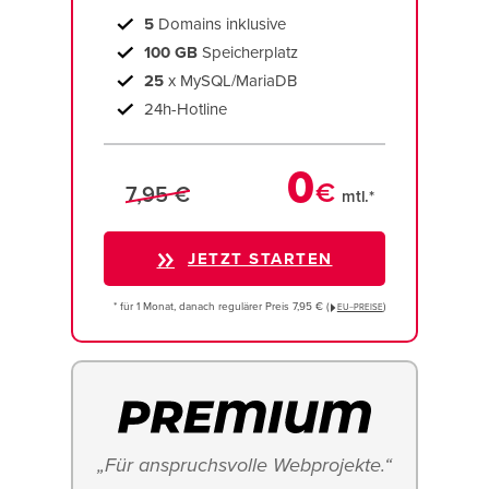
5
Domains inklusive
100 GB
Speicherplatz
25
x MySQL/MariaDB
24h-Hotline
0
€
7,95 €
mtl.*
JETZT STARTEN
* für 1 Monat, danach regulärer Preis 7,95 € (
)
EU−PREISE
„Für anspruchsvolle Webprojekte.“