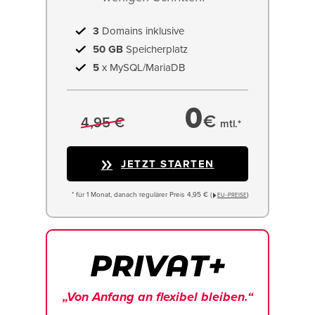
3
Domains inklusive
50 GB
Speicherplatz
5
x MySQL/MariaDB
0
€
4,95 €
mtl.*
JETZT STARTEN
* für 1 Monat, danach regulärer Preis 4,95 € (
)
EU−PREISE
„Von Anfang an flexibel bleiben.“