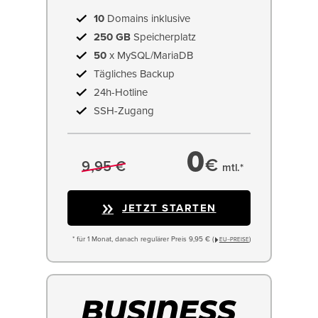
10
Domains inklusive
250 GB
Speicherplatz
50
x MySQL/MariaDB
Tägliches Backup
24h-Hotline
SSH-Zugang
0
€
9,95 €
mtl.*
JETZT STARTEN
* für 1 Monat, danach regulärer Preis 9,95 € (
)
EU−PREISE