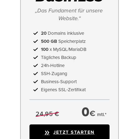
„Das Fundament für unsere 
Website.“
20
Domains inklusive
500 GB
Speicherplatz
100
x MySQL/MariaDB
Tägliches Backup
24h-Hotline
SSH-Zugang
Business-Support
Eigenes SSL‑Zertifikat
0
€
24,95 €
mtl.*
JETZT STARTEN