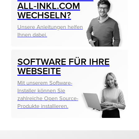
ALL‑INKL.COM
WECHSELN?
Unsere Anleitungen helfen
Ihnen dabei.
SOFTWARE FÜR IHRE
WEBSEITE
Mit unserem Software-
Installer können Sie
zahlreiche Open Source-
Produkte installieren.