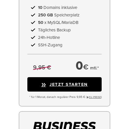
10
Domains inklusive
250 GB
Speicherplatz
50
x MySQL/MariaDB
Tägliches Backup
24h-Hotline
SSH-Zugang
0
€
9,95 €
mtl.*
JETZT STARTEN
* für 1 Monat, danach regulärer Preis 9,95 € (
)
EU−PREISE