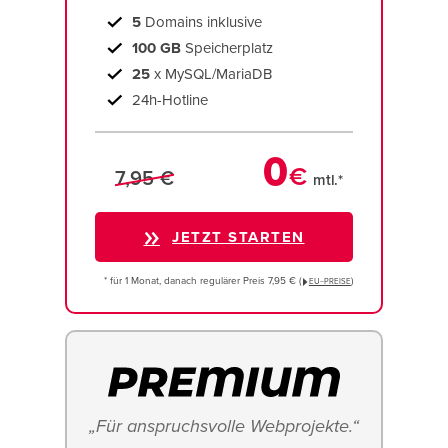
5
Domains inklusive
100 GB
Speicherplatz
25
x MySQL/MariaDB
24h-Hotline
0
€
7,95 €
mtl.*
JETZT STARTEN
* für 1 Monat, danach regulärer Preis 7,95 € (
)
EU−PREISE
„Für anspruchsvolle Webprojekte.“