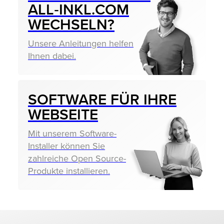
ALL‑INKL.COM
WECHSELN?
Unsere Anleitungen helfen
Ihnen dabei.
SOFTWARE FÜR IHRE
WEBSEITE
Mit unserem Software-
Installer können Sie
zahlreiche Open Source-
Produkte installieren.