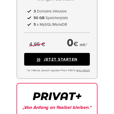
3
Domains inklusive
50 GB
Speicherplatz
5
x MySQL/MariaDB
0
€
4,95 €
mtl.*
JETZT STARTEN
* für 1 Monat, danach regulärer Preis 4,95 € (
)
EU−PREISE
„Von Anfang an flexibel bleiben.“