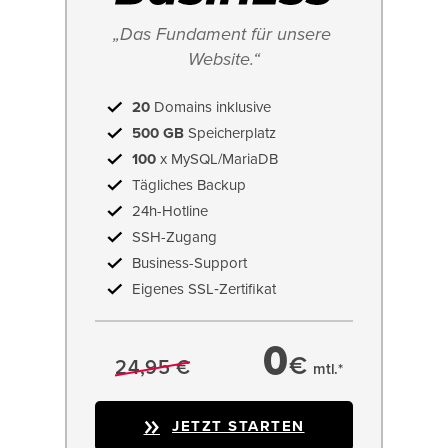
„Das Fundament für unsere 
Website.“
20
Domains inklusive
500 GB
Speicherplatz
100
x MySQL/MariaDB
Tägliches Backup
24h-Hotline
SSH-Zugang
Business-Support
Eigenes SSL‑Zertifikat
0
€
24,95 €
mtl.*
JETZT STARTEN