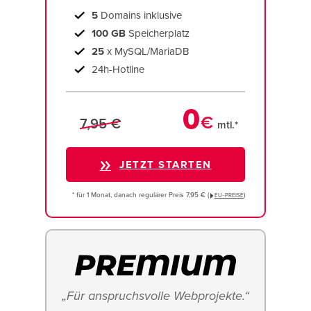
5
Domains inklusive
100 GB
Speicherplatz
25
x MySQL/MariaDB
24h-Hotline
0
€
7,95 €
mtl.*
JETZT STARTEN
* für 1 Monat, danach regulärer Preis 7,95 € (
)
EU−PREISE
„Für anspruchsvolle Webprojekte.“