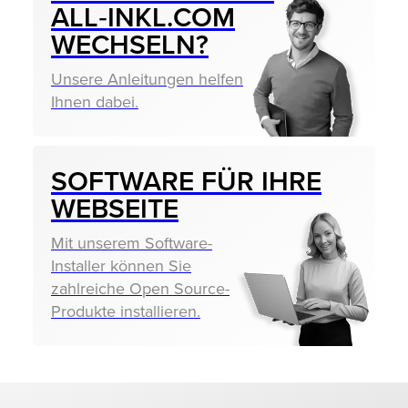
ALL‑INKL.COM
WECHSELN?
Unsere Anleitungen helfen
Ihnen dabei.
SOFTWARE FÜR IHRE
WEBSEITE
Mit unserem Software-
Installer können Sie
zahlreiche Open Source-
Produkte installieren.