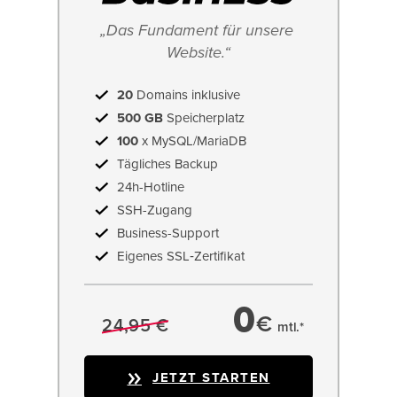
„Das Fundament für unsere 
Website.“
20
Domains inklusive
500 GB
Speicherplatz
100
x MySQL/MariaDB
Tägliches Backup
24h-Hotline
SSH-Zugang
Business-Support
Eigenes SSL‑Zertifikat
0
€
24,95 €
mtl.*
JETZT STARTEN