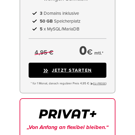
3
Domains inklusive
50 GB
Speicherplatz
5
x MySQL/MariaDB
0
€
4,95 €
mtl.*
JETZT STARTEN
* für 1 Monat, danach regulärer Preis 4,95 € (
)
EU−PREISE
„Von Anfang an flexibel bleiben.“