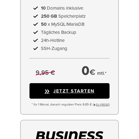
10
Domains inklusive
250 GB
Speicherplatz
50
x MySQL/MariaDB
Tägliches Backup
24h-Hotline
SSH-Zugang
0
€
9,95 €
mtl.*
JETZT STARTEN
* für 1 Monat, danach regulärer Preis 9,95 € (
)
EU−PREISE