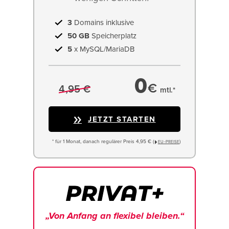
3
Domains inklusive
50 GB
Speicherplatz
5
x MySQL/MariaDB
0
€
4,95 €
mtl.*
JETZT STARTEN
* für 1 Monat, danach regulärer Preis 4,95 € (
)
EU−PREISE
„Von Anfang an flexibel bleiben.“