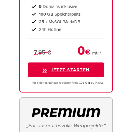
5
Domains inklusive
100 GB
Speicherplatz
25
x MySQL/MariaDB
24h-Hotline
0
€
7,95 €
mtl.*
JETZT STARTEN
* für 1 Monat, danach regulärer Preis 7,95 € (
)
EU−PREISE
„Für anspruchsvolle Webprojekte.“