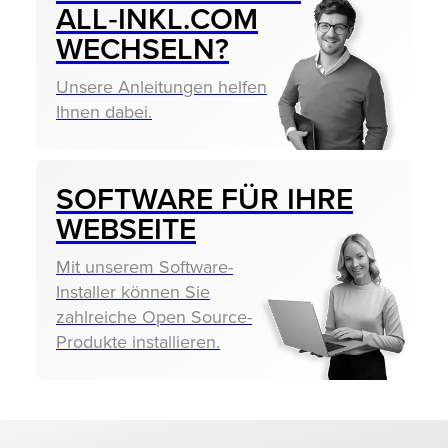
ALL‑INKL.COM
WECHSELN?
Unsere Anleitungen helfen
Ihnen dabei.
SOFTWARE FÜR IHRE
WEBSEITE
Mit unserem Software-
Installer können Sie
zahlreiche Open Source-
Produkte installieren.