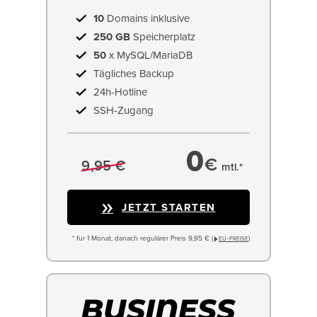
10
Domains inklusive
250 GB
Speicherplatz
50
x MySQL/MariaDB
Tägliches Backup
24h-Hotline
SSH-Zugang
0
€
9,95 €
mtl.*
JETZT STARTEN
* für 1 Monat, danach regulärer Preis 9,95 € (
)
EU−PREISE