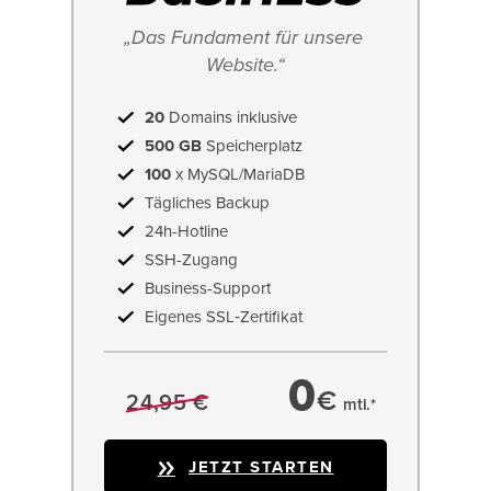
„Das Fundament für unsere 
Website.“
20
Domains inklusive
500 GB
Speicherplatz
100
x MySQL/MariaDB
Tägliches Backup
24h-Hotline
SSH-Zugang
Business-Support
Eigenes SSL‑Zertifikat
0
€
24,95 €
mtl.*
JETZT STARTEN