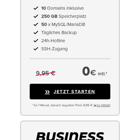
10
Domains inklusive
250 GB
Speicherplatz
50
x MySQL/MariaDB
Tägliches Backup
24h-Hotline
SSH-Zugang
0
€
9,95 €
mtl.*
JETZT STARTEN
* für 1 Monat, danach regulärer Preis 9,95 € (
)
EU−PREISE