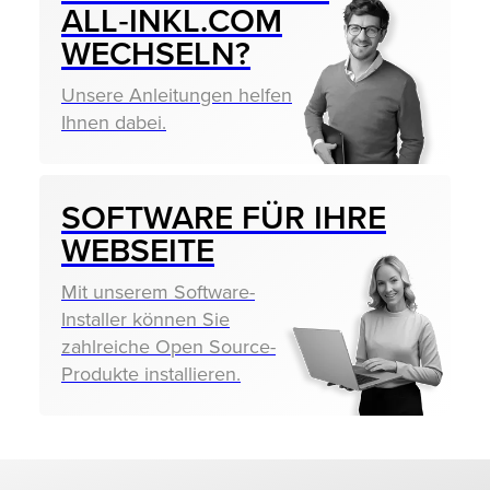
ALL‑INKL.COM
WECHSELN?
Unsere Anleitungen helfen
Ihnen dabei.
SOFTWARE FÜR IHRE
WEBSEITE
Mit unserem Software-
Installer können Sie
zahlreiche Open Source-
Produkte installieren.