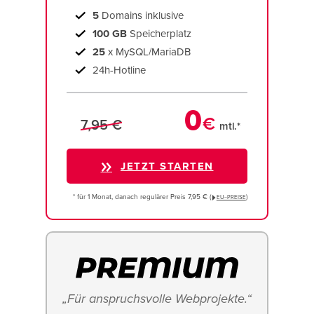
5
Domains inklusive
100 GB
Speicherplatz
25
x MySQL/MariaDB
24h-Hotline
0
€
7,95 €
mtl.*
JETZT STARTEN
* für 1 Monat, danach regulärer Preis 7,95 € (
)
EU−PREISE
„Für anspruchsvolle Webprojekte.“