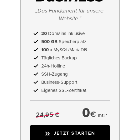
„Das Fundament für unsere 
Website.“
20
Domains inklusive
500 GB
Speicherplatz
100
x MySQL/MariaDB
Tägliches Backup
24h-Hotline
SSH-Zugang
Business-Support
Eigenes SSL‑Zertifikat
0
€
24,95 €
mtl.*
JETZT STARTEN