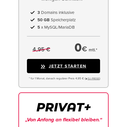
3
Domains inklusive
50 GB
Speicherplatz
5
x MySQL/MariaDB
0
€
4,95 €
mtl.*
JETZT STARTEN
* für 1 Monat, danach regulärer Preis 4,95 € (
)
EU−PREISE
„Von Anfang an flexibel bleiben.“