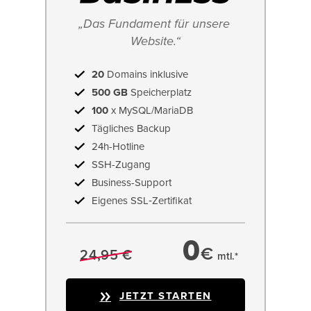
„Das Fundament für unsere 
Website.“
20
Domains inklusive
500 GB
Speicherplatz
100
x MySQL/MariaDB
Tägliches Backup
24h-Hotline
SSH-Zugang
Business-Support
Eigenes SSL‑Zertifikat
0
€
24,95 €
mtl.*
JETZT STARTEN