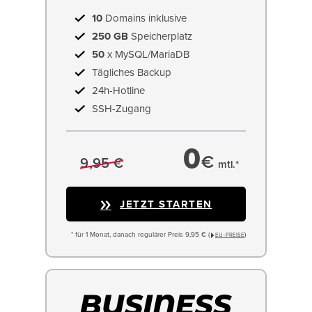
10
Domains inklusive
250 GB
Speicherplatz
50
x MySQL/MariaDB
Tägliches Backup
24h-Hotline
SSH-Zugang
0
€
9,95 €
mtl.*
JETZT STARTEN
* für 1 Monat, danach regulärer Preis 9,95 € (
)
EU−PREISE