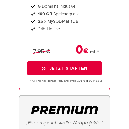
5
Domains inklusive
100 GB
Speicherplatz
25
x MySQL/MariaDB
24h-Hotline
0
€
7,95 €
mtl.*
JETZT STARTEN
* für 1 Monat, danach regulärer Preis 7,95 € (
)
EU−PREISE
„Für anspruchsvolle Webprojekte.“