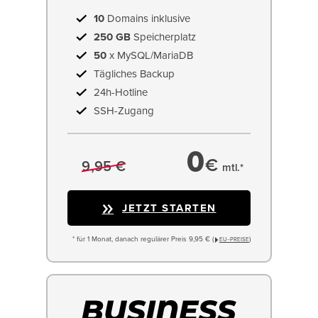
10
Domains inklusive
250 GB
Speicherplatz
50
x MySQL/MariaDB
Tägliches Backup
24h-Hotline
SSH-Zugang
0
€
9,95 €
mtl.*
JETZT STARTEN
* für 1 Monat, danach regulärer Preis 9,95 € (
)
EU−PREISE