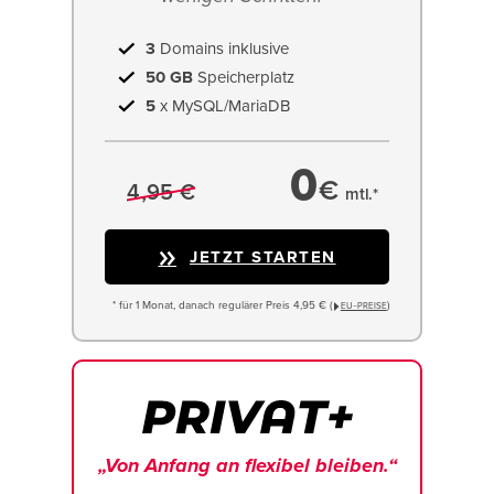
3
Domains inklusive
50 GB
Speicherplatz
5
x MySQL/MariaDB
0
€
4,95 €
mtl.*
JETZT STARTEN
* für 1 Monat, danach regulärer Preis 4,95 € (
)
EU−PREISE
„Von Anfang an flexibel bleiben.“