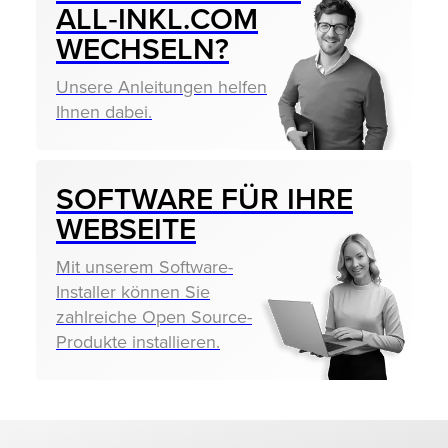
ALL‑INKL.COM
WECHSELN?
Unsere Anleitungen helfen
Ihnen dabei.
SOFTWARE FÜR IHRE
WEBSEITE
Mit unserem Software-
Installer können Sie
zahlreiche Open Source-
Produkte installieren.