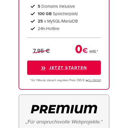
5
Domains inklusive
100 GB
Speicherplatz
25
x MySQL/MariaDB
24h-Hotline
0
€
7,95 €
mtl.*
JETZT STARTEN
* für 1 Monat, danach regulärer Preis 7,95 € (
)
EU−PREISE
„Für anspruchsvolle Webprojekte.“