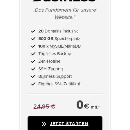
„Das Fundament für unsere 
Website.“
20
Domains inklusive
500 GB
Speicherplatz
100
x MySQL/MariaDB
Tägliches Backup
24h-Hotline
SSH-Zugang
Business-Support
Eigenes SSL‑Zertifikat
0
€
24,95 €
mtl.*
JETZT STARTEN