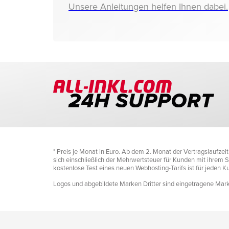
Unsere Anleitungen helfen Ihnen dabei.
* Preis je Monat in Euro. Ab dem 2. Monat der Vertragslaufze
sich einschließlich der Mehrwertsteuer für Kunden mit ihrem Si
kostenlose Test eines neuen Webhosting-Tarifs ist für jeden 
Logos und abgebildete Marken Dritter sind eingetragene Marke