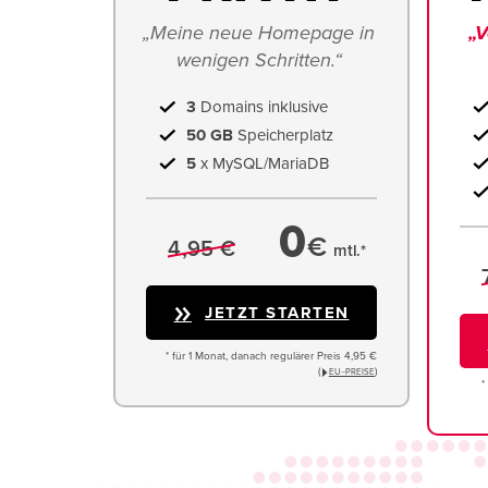
„Meine neue Homepage in 
„V
wenigen Schritten.“ 
3
Domains inklusive
50 GB
Speicherplatz
5
x MySQL/MariaDB
0
€
4,95 €
mtl.*
JETZT STARTEN
* für 1 Monat, danach regulärer Preis 4,95 €
(
)
EU−PREISE
*