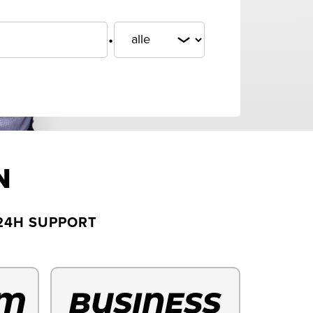
.
N
24H SUPPORT