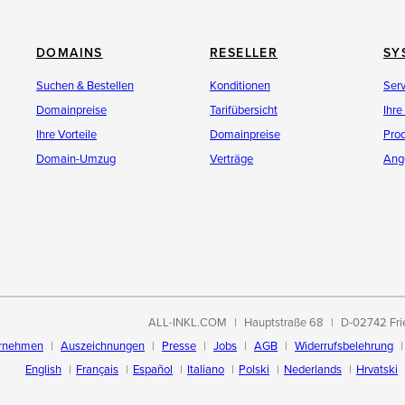
DOMAINS
RESELLER
SY
Suchen & Bestellen
Konditionen
Ser
Domainpreise
Tarifübersicht
Ihre
Ihre Vorteile
Domainpreise
Pro
Domain-Umzug
Verträge
Ang
ALL-INKL.COM
Hauptstraße 68
D-02742 Fri
rnehmen
Auszeichnungen
Presse
Jobs
AGB
Widerrufsbelehrung
English
Français
Español
Italiano
Polski
Nederlands
Hrvatski