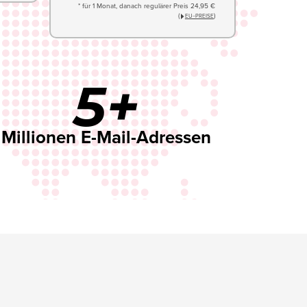
* für 1 Monat, danach regulärer Preis 24,95 €
(
)
EU−PREISE
5+
Millionen E-Mail-Adressen