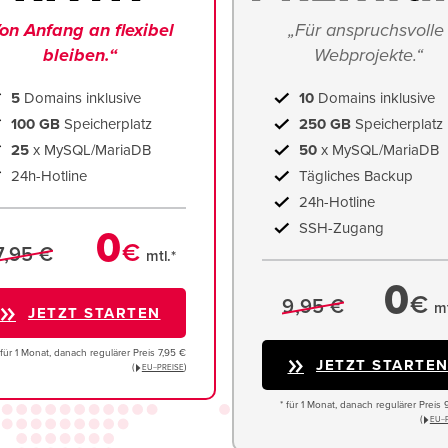
on Anfang an flexibel 
„Für anspruchsvolle 
bleiben.“
Webprojekte.“
5
Domains inklusive
10
Domains inklusive
100 GB
Speicherplatz
250 GB
Speicherplatz
25
x MySQL/MariaDB
50
x MySQL/MariaDB
24h-Hotline
Tägliches Backup
24h-Hotline
SSH-Zugang
0
€
7,95 €
mtl.*
0
€
9,95 €
mt
JETZT STARTEN
 für 1 Monat, danach regulärer Preis 7,95 €
JETZT STARTE
(
)
EU−PREISE
* für 1 Monat, danach regulärer Preis 
(
EU−