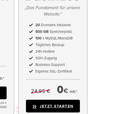
„Das Fundament für unsere 
Website.“
20
Domains inklusive
500 GB
Speicherplatz
100
x MySQL/MariaDB
Tägliches Backup
24h-Hotline
SSH-Zugang
Business-Support
Eigenes SSL‑Zertifikat
l.*
0
€
24,95 €
mtl.*
N
9,95 €
JETZT STARTEN
)
PREISE