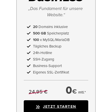
„Das Fundament für unsere 
Website.“
20
Domains inklusive
500 GB
Speicherplatz
100
x MySQL/MariaDB
Tägliches Backup
24h-Hotline
SSH-Zugang
Business-Support
Eigenes SSL‑Zertifikat
0
€
24,95 €
mtl.*
JETZT STARTEN