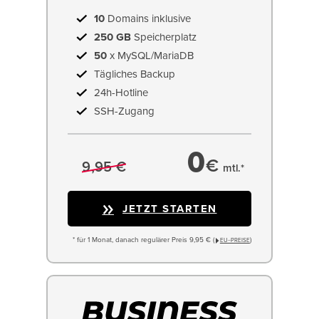
10
Domains inklusive
250 GB
Speicherplatz
50
x MySQL/MariaDB
Tägliches Backup
24h-Hotline
SSH-Zugang
0
€
9,95 €
mtl.*
JETZT STARTEN
* für 1 Monat, danach regulärer Preis 9,95 € (
)
EU−PREISE