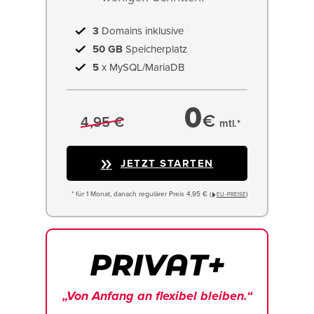
3
Domains inklusive
50 GB
Speicherplatz
5
x MySQL/MariaDB
0
€
4,95 €
mtl.*
JETZT STARTEN
* für 1 Monat, danach regulärer Preis 4,95 € (
)
EU−PREISE
„Von Anfang an flexibel bleiben.“