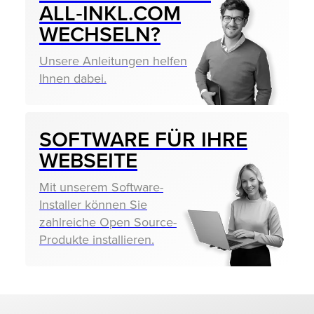
ALL‑INKL.COM
WECHSELN?
Unsere Anleitungen helfen
Ihnen dabei.
SOFTWARE FÜR IHRE
WEBSEITE
Mit unserem Software-
Installer können Sie
zahlreiche Open Source-
Produkte installieren.