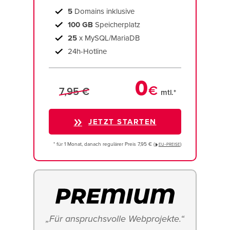
5
Domains inklusive
100 GB
Speicherplatz
25
x MySQL/MariaDB
24h-Hotline
0
€
7,95 €
mtl.*
JETZT STARTEN
* für 1 Monat, danach regulärer Preis 7,95 € (
)
EU−PREISE
„Für anspruchsvolle Webprojekte.“