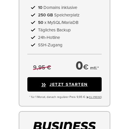
10
Domains inklusive
250 GB
Speicherplatz
50
x MySQL/MariaDB
Tägliches Backup
24h-Hotline
SSH-Zugang
0
€
9,95 €
mtl.*
JETZT STARTEN
* für 1 Monat, danach regulärer Preis 9,95 € (
)
EU−PREISE