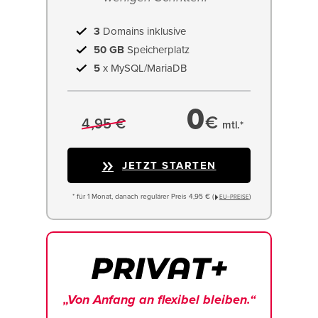
3
Domains inklusive
50 GB
Speicherplatz
5
x MySQL/MariaDB
0
€
4,95 €
mtl.*
JETZT STARTEN
* für 1 Monat, danach regulärer Preis 4,95 € (
)
EU−PREISE
„Von Anfang an flexibel bleiben.“