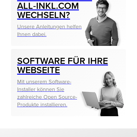
ALL‑INKL.COM
WECHSELN?
Unsere Anleitungen helfen
Ihnen dabei.
SOFTWARE FÜR IHRE
WEBSEITE
Mit unserem Software-
Installer können Sie
zahlreiche Open Source-
Produkte installieren.