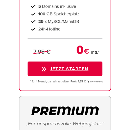
5
Domains inklusive
100 GB
Speicherplatz
25
x MySQL/MariaDB
24h-Hotline
0
€
7,95 €
mtl.*
JETZT STARTEN
* für 1 Monat, danach regulärer Preis 7,95 € (
)
EU−PREISE
„Für anspruchsvolle Webprojekte.“