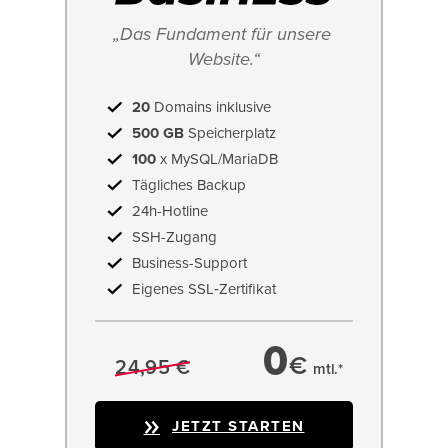
„Das Fundament für unsere 
Website.“
20
Domains inklusive
500 GB
Speicherplatz
100
x MySQL/MariaDB
Tägliches Backup
24h-Hotline
SSH-Zugang
Business-Support
Eigenes SSL‑Zertifikat
0
€
24,95 €
mtl.*
JETZT STARTEN