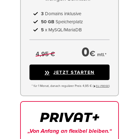
3
Domains inklusive
50 GB
Speicherplatz
5
x MySQL/MariaDB
0
€
4,95 €
mtl.*
JETZT STARTEN
* für 1 Monat, danach regulärer Preis 4,95 € (
)
EU−PREISE
„Von Anfang an flexibel bleiben.“