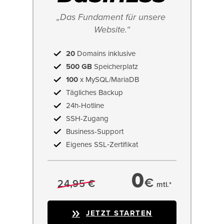
„Das Fundament für unsere 
Website.“
20
Domains inklusive
500 GB
Speicherplatz
100
x MySQL/MariaDB
Tägliches Backup
24h-Hotline
SSH-Zugang
Business-Support
Eigenes SSL‑Zertifikat
0
€
24,95 €
mtl.*
JETZT STARTEN