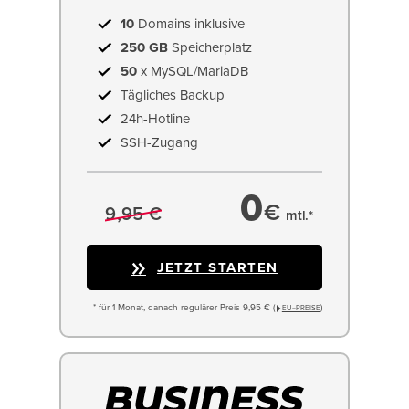
10
Domains inklusive
250 GB
Speicherplatz
50
x MySQL/MariaDB
Tägliches Backup
24h-Hotline
SSH-Zugang
0
€
9,95 €
mtl.*
JETZT STARTEN
* für 1 Monat, danach regulärer Preis 9,95 € (
)
EU−PREISE