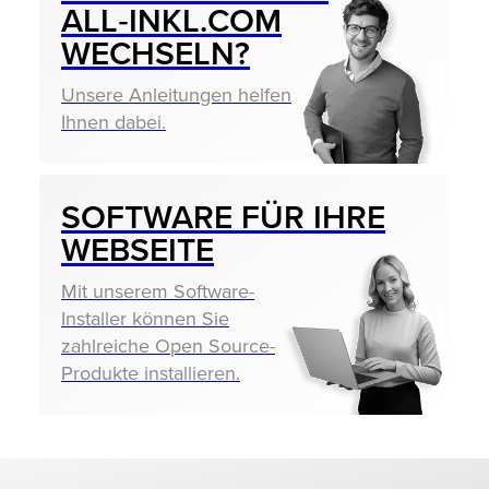
ALL‑INKL.COM
WECHSELN?
Unsere Anleitungen helfen
Ihnen dabei.
SOFTWARE FÜR IHRE
WEBSEITE
Mit unserem Software-
Installer können Sie
zahlreiche Open Source-
Produkte installieren.