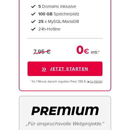
5
Domains inklusive
100 GB
Speicherplatz
25
x MySQL/MariaDB
24h-Hotline
0
€
7,95 €
mtl.*
JETZT STARTEN
* für 1 Monat, danach regulärer Preis 7,95 € (
)
EU−PREISE
„Für anspruchsvolle Webprojekte.“