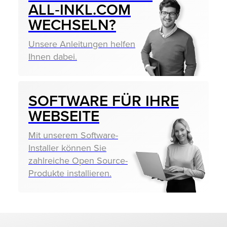
ALL‑INKL.COM
WECHSELN?
Unsere Anleitungen helfen
Ihnen dabei.
SOFTWARE FÜR IHRE
WEBSEITE
Mit unserem Software-
Installer können Sie
zahlreiche Open Source-
Produkte installieren.