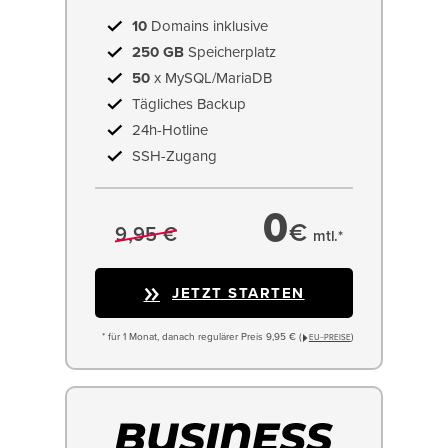
10
Domains inklusive
250 GB
Speicherplatz
50
x MySQL/MariaDB
Tägliches Backup
24h-Hotline
SSH-Zugang
0
€
9,95 €
mtl.*
JETZT STARTEN
* für 1 Monat, danach regulärer Preis 9,95 € (
)
EU−PREISE