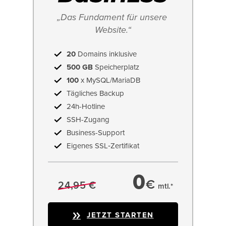
„Das Fundament für unsere 
Website.“
20
Domains inklusive
500 GB
Speicherplatz
100
x MySQL/MariaDB
Tägliches Backup
24h-Hotline
SSH-Zugang
Business-Support
Eigenes SSL‑Zertifikat
0
€
24,95 €
mtl.*
JETZT STARTEN