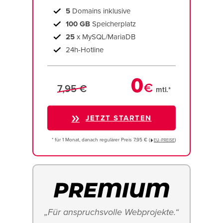
5
Domains inklusive
100 GB
Speicherplatz
25
x MySQL/MariaDB
24h-Hotline
0
€
7,95 €
mtl.*
JETZT STARTEN
* für 1 Monat, danach regulärer Preis 7,95 € (
)
EU−PREISE
„Für anspruchsvolle Webprojekte.“