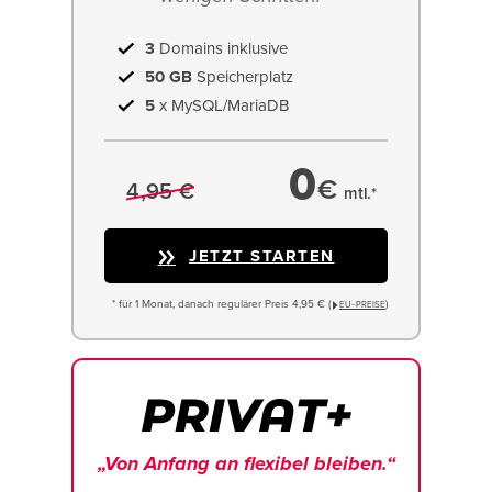
3
Domains inklusive
50 GB
Speicherplatz
5
x MySQL/MariaDB
0
€
4,95 €
mtl.*
JETZT STARTEN
* für 1 Monat, danach regulärer Preis 4,95 € (
)
EU−PREISE
„Von Anfang an flexibel bleiben.“