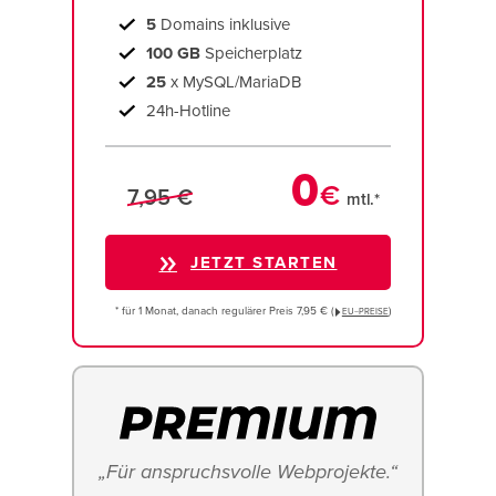
5
Domains inklusive
100 GB
Speicherplatz
25
x MySQL/MariaDB
24h-Hotline
0
€
7,95 €
mtl.*
JETZT STARTEN
* für 1 Monat, danach regulärer Preis 7,95 € (
)
EU−PREISE
„Für anspruchsvolle Webprojekte.“