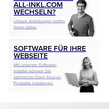
ALL‑INKL.COM
WECHSELN?
Unsere Anleitungen helfen
Ihnen dabei.
SOFTWARE FÜR IHRE
WEBSEITE
Mit unserem Software-
Installer können Sie
zahlreiche Open Source-
Produkte installieren.