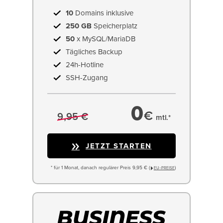
10
Domains inklusive
250 GB
Speicherplatz
50
x MySQL/MariaDB
Tägliches Backup
24h-Hotline
SSH-Zugang
0
€
9,95 €
mtl.*
JETZT STARTEN
* für 1 Monat, danach regulärer Preis 9,95 € (
)
EU−PREISE