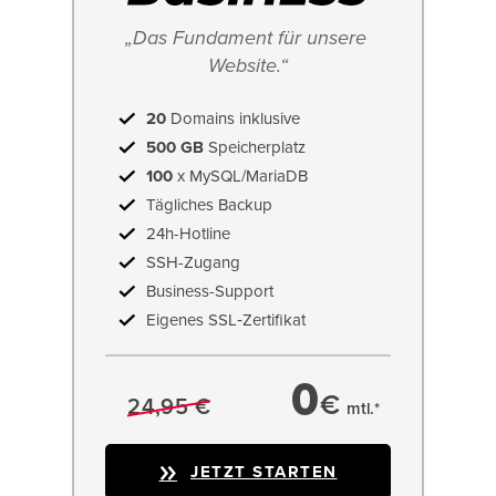
„Das Fundament für unsere 
Website.“
20
Domains inklusive
500 GB
Speicherplatz
100
x MySQL/MariaDB
Tägliches Backup
24h-Hotline
SSH-Zugang
Business-Support
Eigenes SSL‑Zertifikat
0
€
24,95 €
mtl.*
JETZT STARTEN