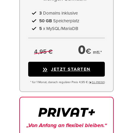
3
Domains inklusive
50 GB
Speicherplatz
5
x MySQL/MariaDB
0
€
4,95 €
mtl.*
JETZT STARTEN
* für 1 Monat, danach regulärer Preis 4,95 € (
)
EU−PREISE
„Von Anfang an flexibel bleiben.“