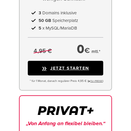
3
Domains inklusive
50 GB
Speicherplatz
5
x MySQL/MariaDB
0
€
4,95 €
mtl.*
JETZT STARTEN
* für 1 Monat, danach regulärer Preis 4,95 € (
)
EU−PREISE
„Von Anfang an flexibel bleiben.“