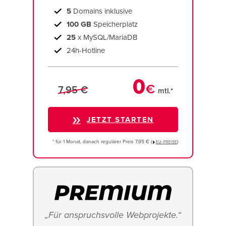
5
Domains inklusive
100 GB
Speicherplatz
25
x MySQL/MariaDB
24h-Hotline
0
€
7,95 €
mtl.*
JETZT STARTEN
* für 1 Monat, danach regulärer Preis 7,95 € (
)
EU−PREISE
„Für anspruchsvolle Webprojekte.“