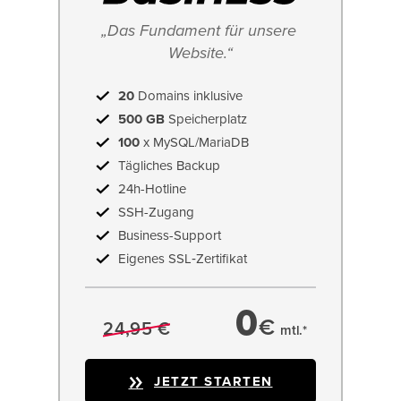
„Das Fundament für unsere 
Website.“
20
Domains inklusive
500 GB
Speicherplatz
100
x MySQL/MariaDB
Tägliches Backup
24h-Hotline
SSH-Zugang
Business-Support
Eigenes SSL‑Zertifikat
0
€
24,95 €
mtl.*
JETZT STARTEN