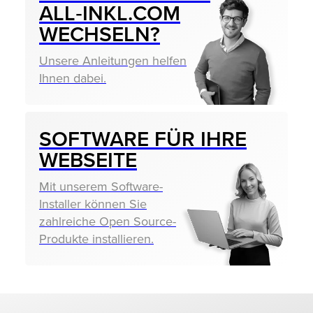
ALL‑INKL.COM
WECHSELN?
Unsere Anleitungen helfen
Ihnen dabei.
SOFTWARE FÜR IHRE
WEBSEITE
Mit unserem Software-
Installer können Sie
zahlreiche Open Source-
Produkte installieren.