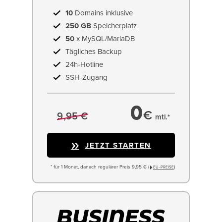
10
Domains inklusive
250 GB
Speicherplatz
50
x MySQL/MariaDB
Tägliches Backup
24h-Hotline
SSH-Zugang
0
€
9,95 €
mtl.*
JETZT STARTEN
* für 1 Monat, danach regulärer Preis 9,95 € (
)
EU−PREISE