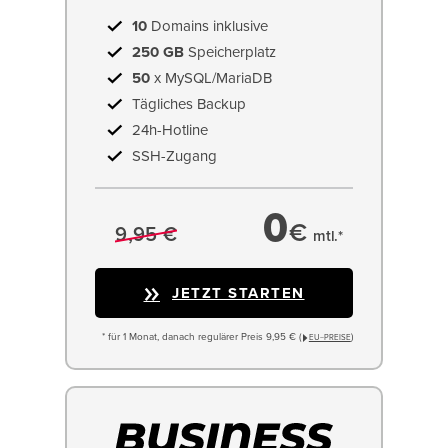
10
Domains inklusive
250 GB
Speicherplatz
50
x MySQL/MariaDB
Tägliches Backup
24h-Hotline
SSH-Zugang
0
€
9,95 €
mtl.*
JETZT STARTEN
* für 1 Monat, danach regulärer Preis 9,95 € (
)
EU−PREISE