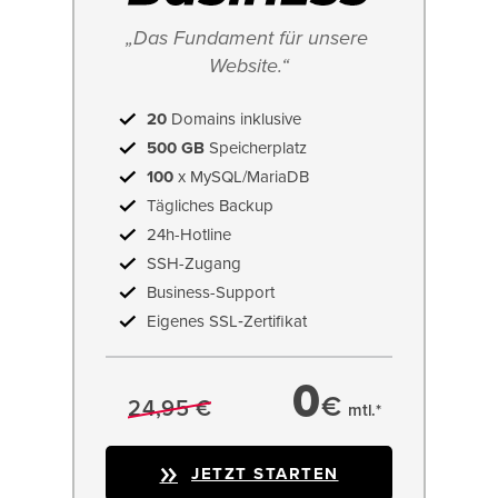
„Das Fundament für unsere 
Website.“
20
Domains inklusive
500 GB
Speicherplatz
100
x MySQL/MariaDB
Tägliches Backup
24h-Hotline
SSH-Zugang
Business-Support
Eigenes SSL‑Zertifikat
0
€
24,95 €
mtl.*
JETZT STARTEN