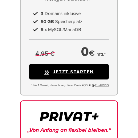
3
Domains inklusive
50 GB
Speicherplatz
5
x MySQL/MariaDB
0
€
4,95 €
mtl.*
JETZT STARTEN
* für 1 Monat, danach regulärer Preis 4,95 € (
)
EU−PREISE
„Von Anfang an flexibel bleiben.“