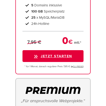
5
Domains inklusive
100 GB
Speicherplatz
25
x MySQL/MariaDB
24h-Hotline
0
€
7,95 €
mtl.*
JETZT STARTEN
* für 1 Monat, danach regulärer Preis 7,95 € (
)
EU−PREISE
„Für anspruchsvolle Webprojekte.“