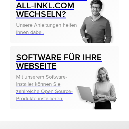
ALL‑INKL.COM
WECHSELN?
Unsere Anleitungen helfen
Ihnen dabei.
SOFTWARE FÜR IHRE
WEBSEITE
Mit unserem Software-
Installer können Sie
zahlreiche Open Source-
Produkte installieren.