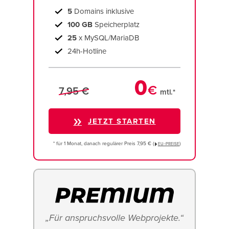
5
Domains inklusive
100 GB
Speicherplatz
25
x MySQL/MariaDB
24h-Hotline
0
€
7,95 €
mtl.*
JETZT STARTEN
* für 1 Monat, danach regulärer Preis 7,95 € (
)
EU−PREISE
„Für anspruchsvolle Webprojekte.“