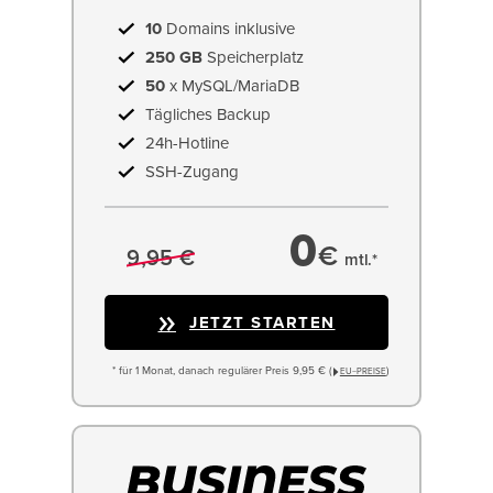
10
Domains inklusive
250 GB
Speicherplatz
50
x MySQL/MariaDB
Tägliches Backup
24h-Hotline
SSH-Zugang
0
€
9,95 €
mtl.*
JETZT STARTEN
* für 1 Monat, danach regulärer Preis 9,95 € (
)
EU−PREISE