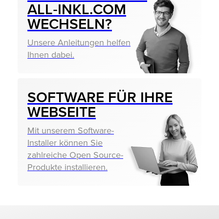
ALL‑INKL.COM
WECHSELN?
Unsere Anleitungen helfen
Ihnen dabei.
SOFTWARE FÜR IHRE
WEBSEITE
Mit unserem Software-
Installer können Sie
zahlreiche Open Source-
Produkte installieren.