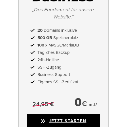
„Das Fundament für unsere 
Website.“
20
Domains inklusive
500 GB
Speicherplatz
100
x MySQL/MariaDB
Tägliches Backup
24h-Hotline
SSH-Zugang
Business-Support
Eigenes SSL‑Zertifikat
0
€
24,95 €
mtl.*
JETZT STARTEN