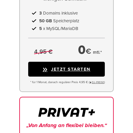
3
Domains inklusive
50 GB
Speicherplatz
5
x MySQL/MariaDB
0
€
4,95 €
mtl.*
JETZT STARTEN
* für 1 Monat, danach regulärer Preis 4,95 € (
)
EU−PREISE
„Von Anfang an flexibel bleiben.“